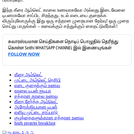
இந்த கீரை ஆம்லெட் காலை உணவாகவோ அல்லது இடைவேளை
டிபனாகவோ சாப்பிட சிறந்தது. உடல் எடையை குறைக்க
விரும்புவோருக்கு இது ஒரு சத்தான முறையான தேர்வு! ஒரு முறை
செய்து பாருங்கள் – சுவைக்கும் சத்துக்கும் கைதட்டுவீர்கள்!
சுவாரஸ்யமான செய்திகளை நொடிப் பொழுதில் தெரிந்து
கொள்ள Seithi WHATSAPP CHANNEL இல் இணையுங்கள்
FOLLOW NOW
கீரை ஆம்லெட்
முட்டை ஆம்லெட் ரெசிபி
எடை குறைக்கும் உணவு
காலை டிபன் ஐடியா
சத்தான காலை உணவு
கீரை சேர்த்த ஆம்லெட்
ஆரோக்கியமான டிபன்
எளிய முட்டை சாப்பாடு
குழந்தைகளுக்கான சத்தான உணவு
high protein breakfast