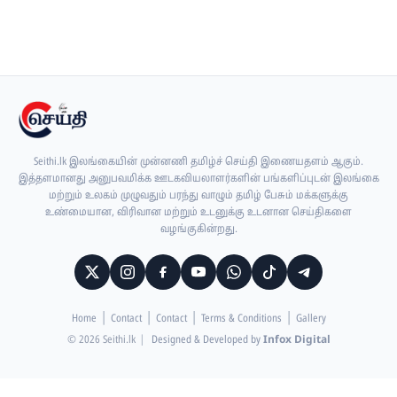
Seithi.lk இலங்கையின் முன்னணி தமிழ்ச் செய்தி இணையதளம் ஆகும்.
இத்தளமானது அனுபவமிக்க ஊடகவியலாளர்களின் பங்களிப்புடன் இலங்கை
மற்றும் உலகம் முழுவதும் பரந்து வாழும் தமிழ் பேசும் மக்களுக்கு
உண்மையான, விரிவான மற்றும் உடனுக்கு உடனான செய்திகளை
வழங்குகின்றது.
Home
Contact
Contact
Terms & Conditions
Gallery
© 2026 Seithi.lk
|
Designed & Developed by
Infox Digital