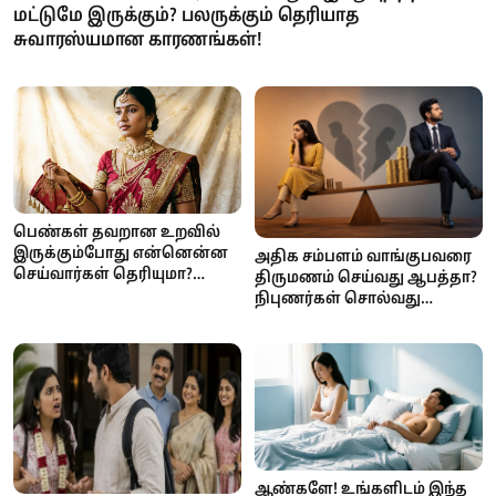
மட்டுமே இருக்கும்? பலருக்கும் தெரியாத
சுவாரஸ்யமான காரணங்கள்!
பெண்கள் தவறான உறவில்
இருக்கும்போது என்னென்ன
அதிக சம்பளம் வாங்குபவரை
செய்வார்கள் தெரியுமா?
திருமணம் செய்வது ஆபத்தா?
உளவியல் நிபுணர்கள்
நிபுணர்கள் சொல்வது
சொல்வது இதுதான்!
இதுதான்!
ஆண்களே! உங்களிடம் இந்த