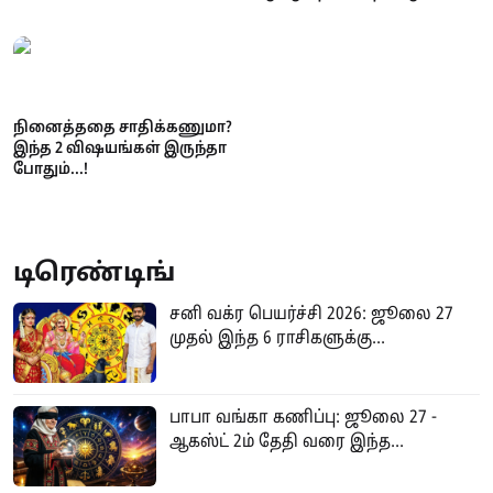
நாடுகள்... பட்டியலில்
முதலிடம் பிடித்தது எந்த நாடு?
நினைத்ததை சாதிக்கணுமா?
இந்த 2 விஷயங்கள் இருந்தா
போதும்...!
டிரெண்டிங்
சனி வக்ர பெயர்ச்சி 2026: ஜூலை 27
முதல் இந்த 6 ராசிகளுக்கு...
பாபா வங்கா கணிப்பு: ஜூலை 27 -
ஆகஸ்ட் 2ம் தேதி வரை இந்த...