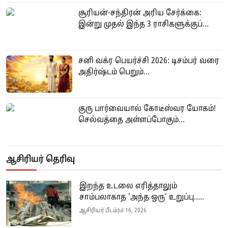
சூரியன்-சந்திரன் அரிய சேர்க்கை:
இன்று முதல் இந்த 3 ராசிகளுக்குப்...
சனி வக்ர பெயர்ச்சி 2026: டிசம்பர் வரை
அதிர்ஷ்டம் பெறும்...
குரு பார்வையால் கோடீஸ்வர யோகம்!
செல்வத்தை அள்ளப்போகும்...
ஆசிரியர் தெரிவு
இறந்த உடலை எரித்தாலும்
சாம்பலாகாத 'அந்த ஒரு' உறுப்பு.....
ஆசிரியர் பீடம்
Jul 16, 2026