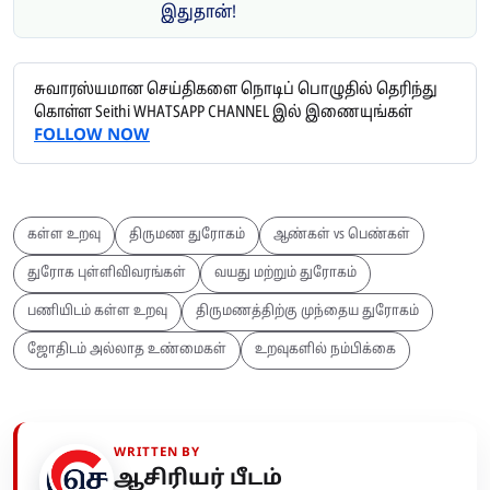
இதுதான்!
சுவாரஸ்யமான செய்திகளை நொடிப் பொழுதில் தெரிந்து
கொள்ள Seithi WHATSAPP CHANNEL இல் இணையுங்கள்
FOLLOW NOW
கள்ள உறவு
திருமண துரோகம்
ஆண்கள் vs பெண்கள்
துரோக புள்ளிவிவரங்கள்
வயது மற்றும் துரோகம்
பணியிடம் கள்ள உறவு
திருமணத்திற்கு முந்தைய துரோகம்
ஜோதிடம் அல்லாத உண்மைகள்
உறவுகளில் நம்பிக்கை
WRITTEN BY
ஆசிரியர் பீடம்