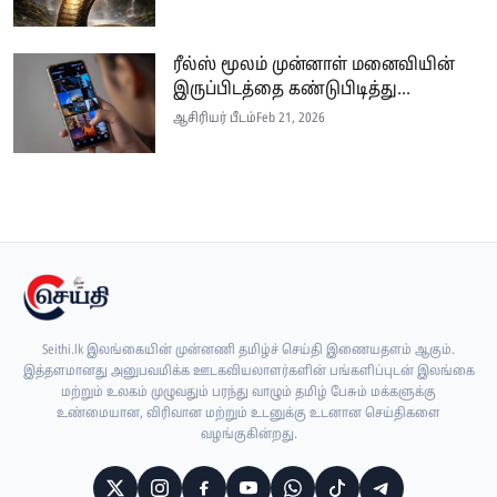
ரீல்ஸ் மூலம் முன்னாள் மனைவியின்
இருப்பிடத்தை கண்டுபிடித்து...
ஆசிரியர் பீடம்
Feb 21, 2026
Seithi.lk இலங்கையின் முன்னணி தமிழ்ச் செய்தி இணையதளம் ஆகும்.
இத்தளமானது அனுபவமிக்க ஊடகவியலாளர்களின் பங்களிப்புடன் இலங்கை
மற்றும் உலகம் முழுவதும் பரந்து வாழும் தமிழ் பேசும் மக்களுக்கு
உண்மையான, விரிவான மற்றும் உடனுக்கு உடனான செய்திகளை
வழங்குகின்றது.