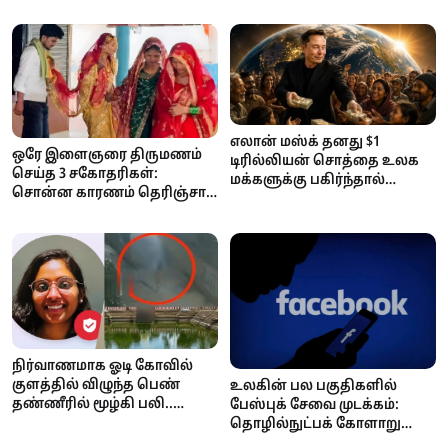
எலான் மஸ்க் தனது $1
ஒரே இளைஞரை திருமணம்
டிரில்லியன் சொத்தை உலக
செய்த 3 சகோதரிகள்:
மக்களுக்கு பகிர்ந்தால்
சொன்ன காரணம் தெரிஞ்சா
ஒருவருக்கு எவ்வளவு
ஷாக் ஆகிடுவீங்க..!
கிடைக்கும்? ஆச்சரியப்பட
வைக்கும் கணக்குகள்!
நிர்வாணமாக ஓடி கோவில்
குளத்தில் விழுந்த பெண்
உலகின் பல பகுதிகளில்
தண்ணீரில் மூழ்கி பலி..
பேஸ்புக் சேவை முடக்கம்:
நடந்தது என்ன?
தொழில்நுட்பக் கோளாறு
தான் காரணம் என மெட்டா