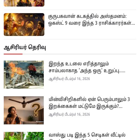
குருபகவான் கடகத்தில் அஸ்தமனம்:
ஒகஸ்ட் 9 வரை இந்த 3 ராசிக்காரர்கள்...
ஆசிரியர் தெரிவு
இறந்த உடலை எரித்தாலும்
சாம்பலாகாத 'அந்த ஒரு' உறுப்பு.....
ஆசிரியர் பீடம்
Jul 16, 2026
மின்விசிறிகளில் ஏன் பெரும்பாலும் 3
இறக்கைகள் மட்டுமே இருக்கும்?...
ஆசிரியர் பீடம்
Jul 16, 2026
வாஸ்து படி இந்த 5 செடிகள் வீட்டில்