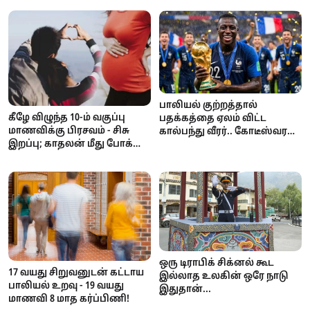
பாலியல் குற்றத்தால்
கீழே விழுந்த 10-ம் வகுப்பு
பதக்கத்தை ஏலம் விட்ட
மாணவிக்கு பிரசவம் - சிசு
கால்பந்து வீரர்.. கோடீஸ்வரன்
இறப்பு; காதலன் மீது போக்சோ
டூ கடனாளி.. அதிர்ச்சி
வழக்கு!
சம்பவம்!
ஒரு டிராபிக் சிக்னல் கூட
17 வயது சிறுவனுடன் கட்டாய
இல்லாத உலகின் ஒரே நாடு
பாலியல் உறவு - 19 வயது
இதுதான்...
மாணவி 8 மாத கர்ப்பிணி!