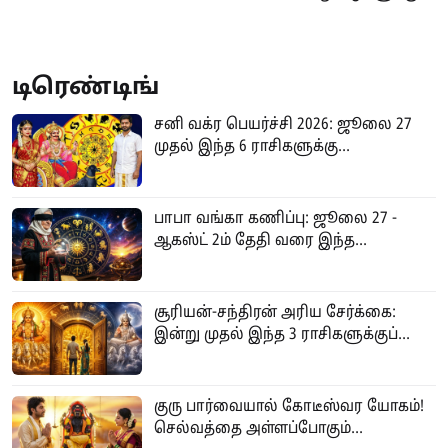
பின் 74 வயது முதியவருக்கு
பாதிப்பால் உலகளவில்
மரண தண்டனை
தட்டுப்பாடு அபாயம்!
நிறைவேற்றம்!
டிரெண்டிங்
சனி வக்ர பெயர்ச்சி 2026: ஜூலை 27
முதல் இந்த 6 ராசிகளுக்கு...
பாபா வங்கா கணிப்பு: ஜூலை 27 -
ஆகஸ்ட் 2ம் தேதி வரை இந்த...
சூரியன்-சந்திரன் அரிய சேர்க்கை:
இன்று முதல் இந்த 3 ராசிகளுக்குப்...
குரு பார்வையால் கோடீஸ்வர யோகம்!
செல்வத்தை அள்ளப்போகும்...