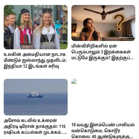
அதிகாரப்பூர்வ தகவல்!
மின்விசிறிகளில் ஏன்
பெரும்பாலும் 3 இறக்கைகள்
உலகின் அமைதியான நாடாக
மட்டுமே இருக்கும்? இதற்குப்
மீண்டும் ஐஸ்லாந்து முதலிடம்:
பின்னால் இருக்கும்
இந்தியா 12 இடங்கள் சரிவு
அறிவியல் காரணம் என்ன?
அசோவ் கடலில் உக்ரைன்
18 வயது இளம்பெண் பாலியல்
அதிரடி டிரோன் தாக்குதல்: 116
வன்கொடுமை, கொடூர
ரஷியக் கப்பல்கள் முடக்கம்..
கொலை: 40 ஆண்டுகளுக்குப்
கோதுமை ஏற்றுமதி