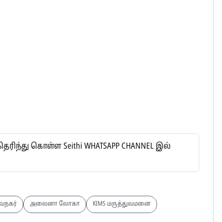
ிந்து கொள்ள Seithi WHATSAPP CHANNEL இல்
வநகர்
அலைனா லோகா
KIMS மருத்துவமனை