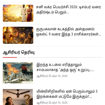
சனி வக்ர பெயர்ச்சி 2026: டிசம்பர் வரை
அதிர்ஷ்டம் பெறும்...
குருபகவான் கடகத்தில் அஸ்தமனம்:
ஒகஸ்ட் 9 வரை இந்த 3 ராசிக்காரர்கள்...
ஆசிரியர் தெரிவு
இறந்த உடலை எரித்தாலும்
சாம்பலாகாத 'அந்த ஒரு' உறுப்பு.....
ஆசிரியர் பீடம்
Jul 16, 2026
மின்விசிறிகளில் ஏன் பெரும்பாலும் 3
இறக்கைகள் மட்டுமே இருக்கும்?...
ஆசிரியர் பீடம்
Jul 16, 2026