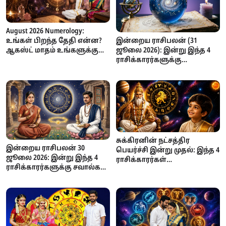
August 2026 Numerology:
உங்கள் பிறந்த தேதி என்ன?
இன்றைய ராசிபலன் (31
ஆகஸ்ட் மாதம் உங்களுக்கு
ஜூலை 2026): இன்று இந்த 4
எப்படி இருக்கும்? எண் கணித
ராசிக்காரர்களுக்கு
பலன்கள் முழுமையாக!
ராஜயோகம்... தொழில்,
பணவரவு, அதிர்ஷ்டத்தில்
முன்னேற்றம்!
சுக்கிரனின் நட்சத்திர
இன்றைய ராசிபலன் 30
பெயர்ச்சி இன்று முதல்: இந்த 4
ஜூலை 2026: இன்று இந்த 4
ராசிக்காரர்கள்
ராசிக்காரர்களுக்கு சவால்கள்
எச்சரிக்கையாக இருக்க
அதிகம் – யாருக்கு அதிர்ஷ்டம்
வேண்டிய காலம்... சவால்கள்
கைகொடுக்கிறது?
அதிகரிக்குமாம்!