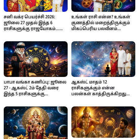
சனி வக்ர பெயர்ச்சி 2026:
உங்கள் ராசி என்ன? உங்கள்
ஜூலை 27 முதல் இந்த 6
குணத்தில் மறைந்திருக்கும்
ராசிகளுக்கு ராஜயோகம்...
மிகப்பெரிய பலவீனம்
தொழில், பணவரவு, பதவி
இதுதான்!
உயர்வில் அதிர்ஷ்டம்!
பாபா வங்கா கணிப்பு: ஜூலை
ஆகஸ்ட் மாதம் 12
27 - ஆகஸ்ட் 2ம் தேதி வரை
ராசிகளுக்கும் என்ன
இந்த 5 ராசிகளுக்கு
பலன்கள் காத்திருக்கிறது
அதிர்ஷ்டம்!
தெரியுமா? உங்க ராசி என்ன?