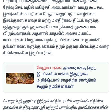
பாரம்பரிய பாதைகளைவிட வித்தியாசமான வழிகளை
தேர்வு செய்வதில் மகிழ்ச்சி அடைவார்கள். வயது கூட கூட,
இவர்களின் சுயநிலை மேலும் வலுப்படும். வாழ்க்கை
இலக்குகள், கனவுகள் மற்றும் எதிர்கால திட்டங்களுக்கு
ஒத்துழைக்கும் ஒருவரையே வாழ்க்கைத் துணையாக
விரும்புவார்கள். அதனால் காதலில் அவசரம் காட்ட
மாட்டார்கள். மெதுவாக பழகி, நம்பிக்கையை உருவாக்கி,
தங்கள் கனவுகளுக்கு ஊக்கம் தரும் ஒருவர் கிடைக்கும் வரை
சிங்கிளாகவே இருப்பார்கள்.
மேலும் படிக்க:
ஆண்களுக்கு இந்த
இடங்களில் மச்சம் இருந்தால்
அதிர்ஷ்டமா? சாமுத்ரிக சாஸ்திரம்
கூறும் நம்பிக்கைகள்
பொறுப்புத் துறப்பு: இந்தக் கட்டுரையில் வழங்கப்பட்டுள்ள
தகவல்கள் நியூமராலஜி மற்றும் பாரம்பரிய நம்பிக்கைகளின்