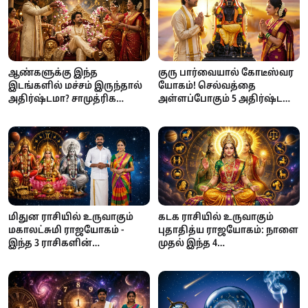
ஆண்களுக்கு இந்த
குரு பார்வையால் கோடீஸ்வர
இடங்களில் மச்சம் இருந்தால்
யோகம்! செல்வத்தை
அதிர்ஷ்டமா? சாமுத்ரிக
அள்ளப்போகும் 5 அதிர்ஷ்ட
சாஸ்திரம் கூறும்
நட்சத்திரங்கள்!
நம்பிக்கைகள்
மிதுன ராசியில் உருவாகும்
கடக ராசியில் உருவாகும்
மகாலட்சுமி ராஜயோகம் -
புதாதித்ய ராஜயோகம்: நாளை
இந்த 3 ராசிகளின்
முதல் இந்த 4
பணக்கஷ்டம் தீரப்போகுது!
ராசிக்காரர்களுக்கு
அதிர்ஷ்டம்!