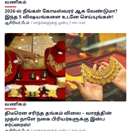
வணிகம்
2026-ல் நீங்கள் கோடீஸ்வரர் ஆக வேண்டுமா?
இந்த 5 விஷயங்களை உடனே செய்யுங்கள்!
ஆசிரியர் பீடம்
•
7 மாதங்களுக்கு முன்பு
•
2 min read
வணிகம்
திடீரென சரிந்த தங்கம் விலை – வாரத்தின்
முதல் நாளே நகை பிரியர்களுக்கு இன்ப
சர்ப்ரைஸ்!
ஆசிரியர் பீடம்
•
7 மாதங்களுக்கு முன்பு
•
1 min read