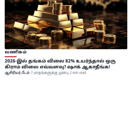
வணிகம்
2026-இல் தங்கம் விலை 82% உயர்ந்தால் ஒரு
கிராம் விலை எவ்வளவு? ஷாக் ஆகாதீங்க!
ஆசிரியர் பீடம்
•
7 மாதங்களுக்கு முன்பு
•
2 min read