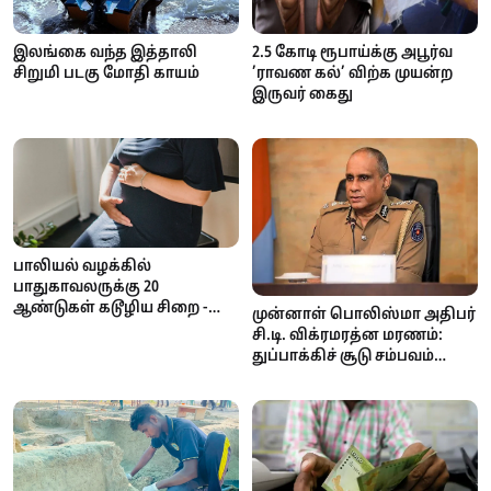
இலங்கை வந்த இத்தாலி
2.5 கோடி ரூபாய்க்கு அபூர்வ
சிறுமி படகு மோதி காயம்
’ராவண கல்’ விற்க முயன்ற
இருவர் கைது
பாலியல் வழக்கில்
பாதுகாவலருக்கு 20
ஆண்டுகள் கடூழிய சிறை -
முன்னாள் பொலிஸ்மா அதிபர்
நீதிமன்றம் வழங்கிய அதிரடித்
சி.டி. விக்ரமரத்ன மரணம்:
தீர்ப்பு!
துப்பாக்கிச் சூடு சம்பவம்
குறித்து தீவிர விசாரணை
ஆரம்பம்