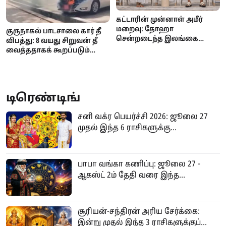
கட்டாரின் முன்னாள் அமீர்
மறைவு: தோஹா
குருநாகல் பாடசாலை கார் தீ
சென்றடைந்த இலங்கை
விபத்து: 8 வயது சிறுவன் தீ
பிரதமர் ஹரிணி அமரசூரிய
வைத்ததாகக் கூறப்படும்
நேரில் இரங்கல்!
குற்றச்சாட்டை மறுத்தது
பொலிஸ்!
டிரெண்டிங்
சனி வக்ர பெயர்ச்சி 2026: ஜூலை 27
முதல் இந்த 6 ராசிகளுக்கு...
பாபா வங்கா கணிப்பு: ஜூலை 27 -
ஆகஸ்ட் 2ம் தேதி வரை இந்த...
சூரியன்-சந்திரன் அரிய சேர்க்கை:
இன்று முதல் இந்த 3 ராசிகளுக்குப்...