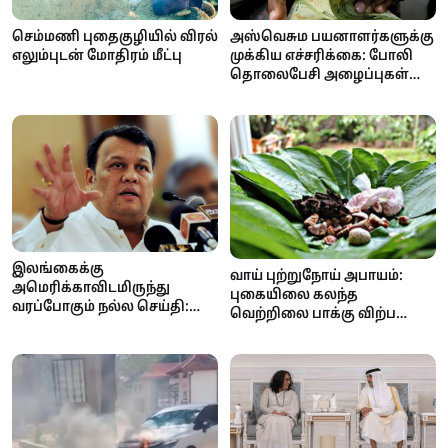
செம்மணி புதைகுழியில் விரல்
அஸ்வெசும பயனாளர்களுக்கு
எலும்புடன் மோதிரம் மீட்பு
முக்கிய எச்சரிக்கை: போலி
தொலைபேசி அழைப்புகள்
மூலம் பண மோசடி முயற்சி!
இலங்கைக்கு
வாய் புற்றுநோய் அபாயம்:
அமெரிக்காவிடமிருந்து
புகையிலை கலந்த
வரப்போகும் நல்ல செய்தி:
வெற்றிலை பாக்கு விற்பனை
ஏற்றுமதி வரிச்சலுகை குறைய
மற்றும் விநியோகத்திற்குத்
வாய்ப்பு
தடை..