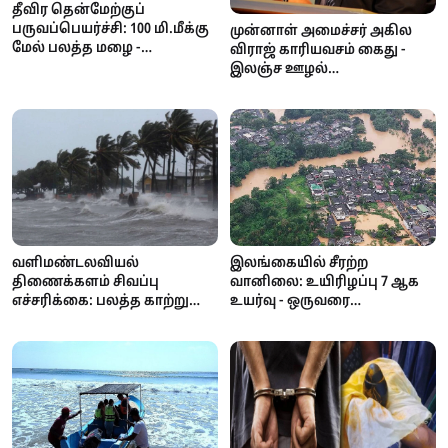
தீவிர தென்மேற்குப்
பருவப்பெயர்ச்சி: 100 மி.மீக்கு
முன்னாள் அமைச்சர் அகில
மேல் பலத்த மழை -
விராஜ் காரியவசம் கைது -
வளிமண்டலவியல்
இலஞ்ச ஊழல்
திணைக்களம் எச்சரிக்கை!
ஆணைக்குழுவில்
வாக்குமூலம் அளிக்க
வந்தபோது அதிரடி!
இலங்கையில் சீரற்ற
வளிமண்டலவியல்
வானிலை: உயிரிழப்பு 7 ஆக
திணைக்களம் சிவப்பு
உயர்வு - ஒருவரை
எச்சரிக்கை: பலத்த காற்று
காணவில்லை; கண்டி,
மற்றும் கொந்தளிப்பான கடல்
நுவரெலியா
- மீனவர்களுக்கு முக்கிய
பாடசாலைகளுக்கு விடுமுறை
அறிவிப்பு!