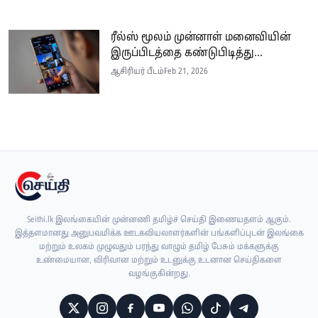
ரீல்ஸ் மூலம் முன்னாள் மனைவியின்
இருப்பிடத்தை கண்டுபிடித்து...
ஆசிரியர் பீடம்
Feb 21, 2026
Seithi.lk இலங்கையின் முன்னணி தமிழ்ச் செய்தி இணையதளம் ஆகும்.
இத்தளமானது அனுபவமிக்க ஊடகவியலாளர்களின் பங்களிப்புடன் இலங்கை
மற்றும் உலகம் முழுவதும் பரந்து வாழும் தமிழ் பேசும் மக்களுக்கு
உண்மையான, விரிவான மற்றும் உடனுக்கு உடனான செய்திகளை
வழங்குகின்றது.