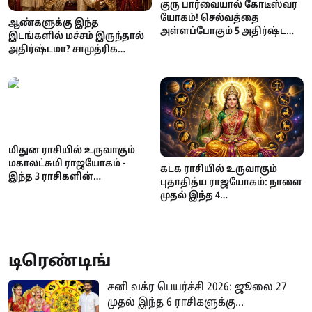
குரு பார்வையால் கோடீஸ்வர
யோகம்! செல்வத்தை
ஆண்களுக்கு இந்த
அள்ளப்போகும் 5 அதிர்ஷ்ட
இடங்களில் மச்சம் இருந்தால்
நட்சத்திரங்கள்!
அதிர்ஷ்டமா? சாமுத்ரிக
சாஸ்திரம் கூறும்
நம்பிக்கைகள்
மிதுன ராசியில் உருவாகும்
மகாலட்சுமி ராஜயோகம் -
கடக ராசியில் உருவாகும்
இந்த 3 ராசிகளின்
புதாதித்ய ராஜயோகம்: நாளை
பணக்கஷ்டம் தீரப்போகுது!
முதல் இந்த 4
ராசிக்காரர்களுக்கு
அதிர்ஷ்டம்!
டிரெண்டிங்
சனி வக்ர பெயர்ச்சி 2026: ஜூலை 27
முதல் இந்த 6 ராசிகளுக்கு...