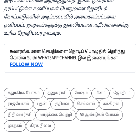
அடிப்படையிலான அறிவுத்துறை. இக்கட்டுரையில்
தரப்பட்டுள்ள கணிப்புகள் பொதுவான ஜோதிடக்
கோட்பாடுகளின் அடிப்படையில் அமைக்கப்பட்டவை.
தனிப்பட்ட ஜாதகங்களுக்கு துல்லியமான ஆலோசனைக்கு
உரிய ஜோதிடரை நாடவும்.
சுவாரஸ்யமான செய்திகளை நொடிப் பொழுதில் தெரிந்து
கொள்ள Seithi WHATSAPP CHANNEL இல் இணையுங்கள்
FOLLOW NOW
சதுர்கிரக யோகம்
தனுசு ராசி
மேஷம்
மீனம்
ஜோதிடம்
ராஜயோகம்
புதன்
சூரியன்
செவ்வாய்
சுக்கிரன்
நிதி வளர்ச்சி
வாழ்க்கை வெற்றி
50 ஆண்டுகள் யோகம்
ஜாதகம்
கிரக நிலை