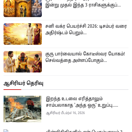
இன்று முதல் இந்த 3 ராசிகளுக்குப்...
சனி வக்ர பெயர்ச்சி 2026: டிசம்பர் வரை
அதிர்ஷ்டம் பெறும்...
குரு பார்வையால் கோடீஸ்வர யோகம்!
செல்வத்தை அள்ளப்போகும்...
ஆசிரியர் தெரிவு
இறந்த உடலை எரித்தாலும்
சாம்பலாகாத 'அந்த ஒரு' உறுப்பு.....
ஆசிரியர் பீடம்
Jul 16, 2026