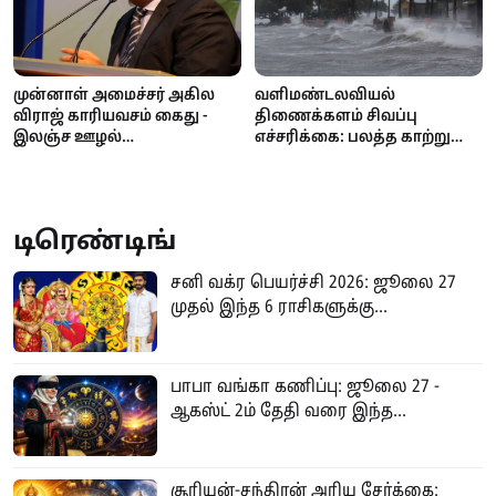
முன்னாள் அமைச்சர் அகில
வளிமண்டலவியல்
விராஜ் காரியவசம் கைது -
திணைக்களம் சிவப்பு
இலஞ்ச ஊழல்
எச்சரிக்கை: பலத்த காற்று
ஆணைக்குழுவில்
மற்றும் கொந்தளிப்பான கடல்
வாக்குமூலம் அளிக்க
- மீனவர்களுக்கு முக்கிய
வந்தபோது அதிரடி!
அறிவிப்பு!
டிரெண்டிங்
சனி வக்ர பெயர்ச்சி 2026: ஜூலை 27
முதல் இந்த 6 ராசிகளுக்கு...
பாபா வங்கா கணிப்பு: ஜூலை 27 -
ஆகஸ்ட் 2ம் தேதி வரை இந்த...
சூரியன்-சந்திரன் அரிய சேர்க்கை: