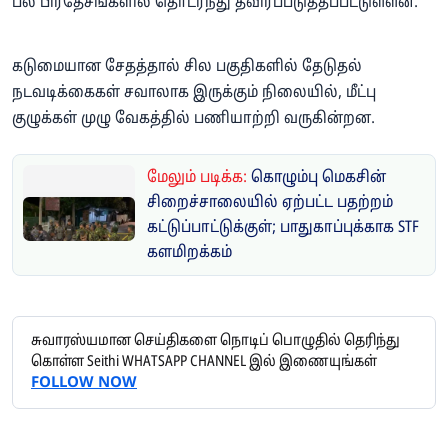
பல பிரதேசங்களில் தொடர்ந்து தீவிரப்படுத்தப்பட்டுள்ளன.
கடுமையான சேதத்தால் சில பகுதிகளில் தேடுதல்
நடவடிக்கைகள் சவாலாக இருக்கும் நிலையில், மீட்பு
குழுக்கள் முழு வேகத்தில் பணியாற்றி வருகின்றன.
மேலும் படிக்க:
கொழும்பு மெகசின்
சிறைச்சாலையில் ஏற்பட்ட பதற்றம்
கட்டுப்பாட்டுக்குள்; பாதுகாப்புக்காக STF
களமிறக்கம்
சுவாரஸ்யமான செய்திகளை நொடிப் பொழுதில் தெரிந்து
கொள்ள Seithi WHATSAPP CHANNEL இல் இணையுங்கள்
FOLLOW NOW