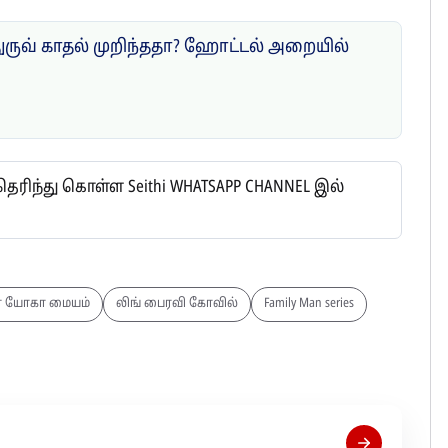
ருவ் காதல் முறிந்ததா? ஹோட்டல் அறையில்
ிந்து கொள்ள Seithi WHATSAPP CHANNEL இல்
 யோகா மையம்
லிங் பைரவி கோவில்
Family Man series