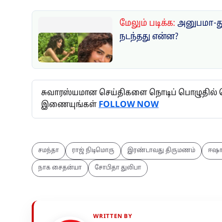
மேலும் படிக்க:
அனுபமா-து
நடந்தது என்ன?
சுவாரஸ்யமான செய்திகளை நொடிப் பொழுதில் தெர
இணையுங்கள்
FOLLOW NOW
சமந்தா
ராஜ் நிடிமொரு
இரண்டாவது திருமணம்
ஈஷா
நாக சைதன்யா
சோபிதா துலிபா
WRITTEN BY