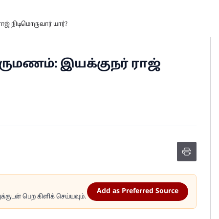
ாஜ் நிடிமொருவார் யார்?
ுமணம்: இயக்குநர் ராஜ்
Add as Preferred Source
்குடன் பெற கிளிக் செய்யவும்.