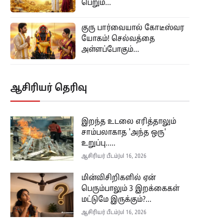
பெறும்...
குரு பார்வையால் கோடீஸ்வர
யோகம்! செல்வத்தை
அள்ளப்போகும்...
ஆசிரியர் தெரிவு
இறந்த உடலை எரித்தாலும்
சாம்பலாகாத 'அந்த ஒரு'
உறுப்பு.....
ஆசிரியர் பீடம்
Jul 16, 2026
மின்விசிறிகளில் ஏன்
பெரும்பாலும் 3 இறக்கைகள்
மட்டுமே இருக்கும்?...
ஆசிரியர் பீடம்
Jul 16, 2026