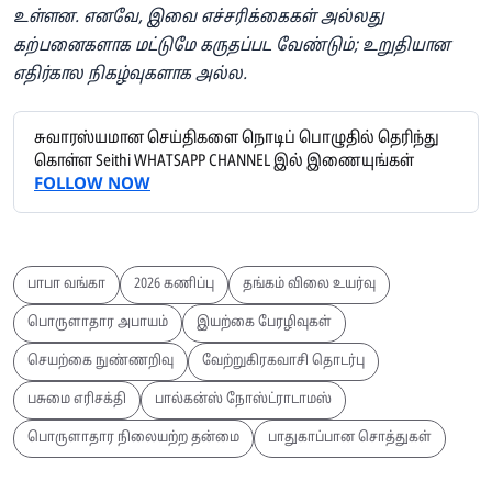
உள்ளன. எனவே, இவை எச்சரிக்கைகள் அல்லது
கற்பனைகளாக மட்டுமே கருதப்பட வேண்டும்; உறுதியான
எதிர்கால நிகழ்வுகளாக அல்ல.
சுவாரஸ்யமான செய்திகளை நொடிப் பொழுதில் தெரிந்து
கொள்ள Seithi WHATSAPP CHANNEL இல் இணையுங்கள்
FOLLOW NOW
பாபா வங்கா
2026 கணிப்பு
தங்கம் விலை உயர்வு
பொருளாதார அபாயம்
இயற்கை பேரழிவுகள்
செயற்கை நுண்ணறிவு
வேற்றுகிரகவாசி தொடர்பு
பசுமை எரிசக்தி
பால்கன்ஸ் நோஸ்ட்ராடாமஸ்
பொருளாதார நிலையற்ற தன்மை
பாதுகாப்பான சொத்துகள்