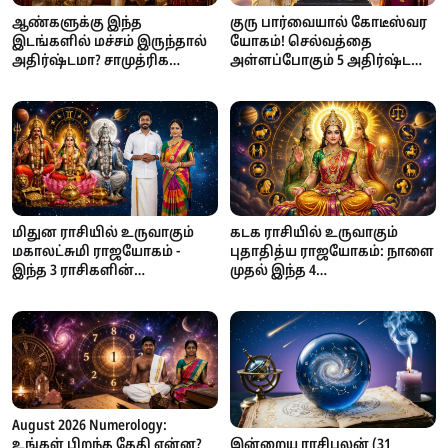
ஆண்களுக்கு இந்த
குரு பார்வையால் கோடீஸ்வர
இடங்களில் மச்சம் இருந்தால்
யோகம்! செல்வத்தை
அதிர்ஷ்டமா? சாமுத்ரிக
அள்ளப்போகும் 5 அதிர்ஷ்ட
சாஸ்திரம் கூறும்
நட்சத்திரங்கள்!
நம்பிக்கைகள்
மிதுன ராசியில் உருவாகும்
கடக ராசியில் உருவாகும்
மகாலட்சுமி ராஜயோகம் -
புதாதித்ய ராஜயோகம்: நாளை
இந்த 3 ராசிகளின்
முதல் இந்த 4
பணக்கஷ்டம் தீரப்போகுது!
ராசிக்காரர்களுக்கு
அதிர்ஷ்டம்!
August 2026 Numerology:
உங்கள் பிறந்த தேதி என்ன?
இன்றைய ராசிபலன் (31