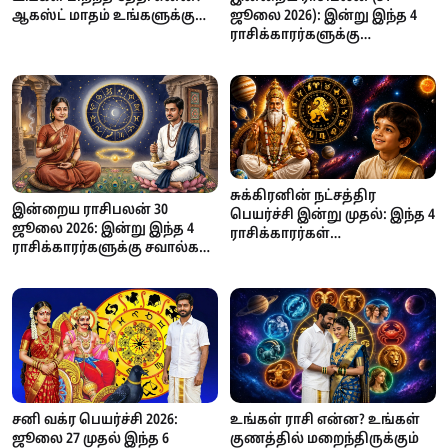
ஆகஸ்ட் மாதம் உங்களுக்கு
ஜூலை 2026): இன்று இந்த 4
எப்படி இருக்கும்? எண் கணித
ராசிக்காரர்களுக்கு
பலன்கள் முழுமையாக!
ராஜயோகம்... தொழில்,
பணவரவு, அதிர்ஷ்டத்தில்
முன்னேற்றம்!
சுக்கிரனின் நட்சத்திர
இன்றைய ராசிபலன் 30
பெயர்ச்சி இன்று முதல்: இந்த 4
ஜூலை 2026: இன்று இந்த 4
ராசிக்காரர்கள்
ராசிக்காரர்களுக்கு சவால்கள்
எச்சரிக்கையாக இருக்க
அதிகம் – யாருக்கு அதிர்ஷ்டம்
வேண்டிய காலம்... சவால்கள்
கைகொடுக்கிறது?
அதிகரிக்குமாம்!
சனி வக்ர பெயர்ச்சி 2026:
உங்கள் ராசி என்ன? உங்கள்
ஜூலை 27 முதல் இந்த 6
குணத்தில் மறைந்திருக்கும்