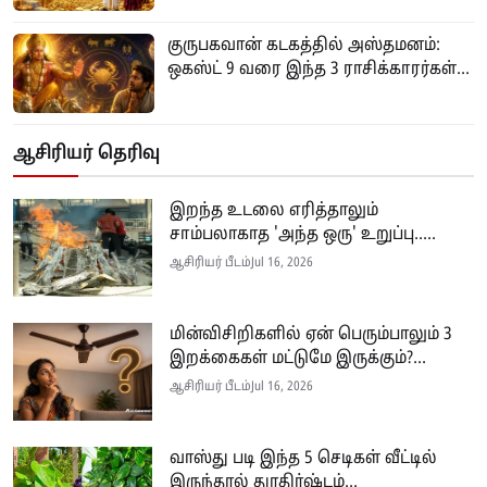
குருபகவான் கடகத்தில் அஸ்தமனம்:
ஒகஸ்ட் 9 வரை இந்த 3 ராசிக்காரர்கள்...
ஆசிரியர் தெரிவு
இறந்த உடலை எரித்தாலும்
சாம்பலாகாத 'அந்த ஒரு' உறுப்பு.....
ஆசிரியர் பீடம்
Jul 16, 2026
மின்விசிறிகளில் ஏன் பெரும்பாலும் 3
இறக்கைகள் மட்டுமே இருக்கும்?...
ஆசிரியர் பீடம்
Jul 16, 2026
வாஸ்து படி இந்த 5 செடிகள் வீட்டில்
இருந்தால் துரதிர்ஷ்டம்...