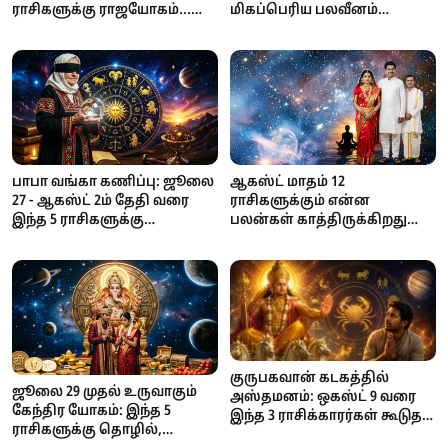
ராசிகளுக்கு ராஜயோகம்...
மிகப்பெரிய பலவீனம்
தொழில், பணவரவு, பதவி
இதுதான்!
உயர்வில் அதிர்ஷ்டம்!
பாபா வங்கா கணிப்பு: ஜூலை
ஆகஸ்ட் மாதம் 12
27 - ஆகஸ்ட் 2ம் தேதி வரை
ராசிகளுக்கும் என்ன
இந்த 5 ராசிகளுக்கு
பலன்கள் காத்திருக்கிறது
அதிர்ஷ்டம்!
தெரியுமா? உங்க ராசி என்ன?
குருபகவான் கடகத்தில்
ஜூலை 29 முதல் உருவாகும்
அஸ்தமனம்: ஒகஸ்ட் 9 வரை
கேந்திர யோகம்: இந்த 5
இந்த 3 ராசிக்காரர்கள் கூடுதல்
ராசிகளுக்கு தொழில்,
கவனத்துடன் இருக்க