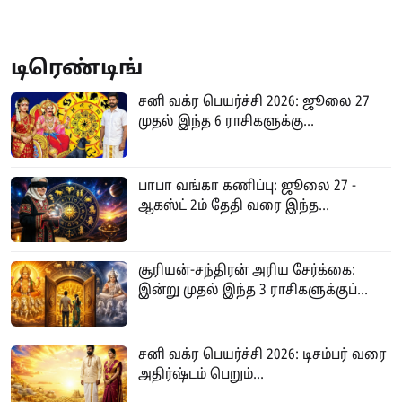
பணவரவு, அதிர்ஷ்டத்தில்
வேண்டிய காலம்!
முன்னேற்றம்!
டிரெண்டிங்
சனி வக்ர பெயர்ச்சி 2026: ஜூலை 27
முதல் இந்த 6 ராசிகளுக்கு...
பாபா வங்கா கணிப்பு: ஜூலை 27 -
ஆகஸ்ட் 2ம் தேதி வரை இந்த...
சூரியன்-சந்திரன் அரிய சேர்க்கை:
இன்று முதல் இந்த 3 ராசிகளுக்குப்...
சனி வக்ர பெயர்ச்சி 2026: டிசம்பர் வரை
அதிர்ஷ்டம் பெறும்...