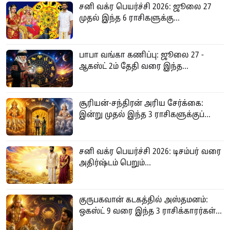
சனி வக்ர பெயர்ச்சி 2026: ஜூலை 27
முதல் இந்த 6 ராசிகளுக்கு...
பாபா வங்கா கணிப்பு: ஜூலை 27 -
ஆகஸ்ட் 2ம் தேதி வரை இந்த...
சூரியன்-சந்திரன் அரிய சேர்க்கை:
இன்று முதல் இந்த 3 ராசிகளுக்குப்...
சனி வக்ர பெயர்ச்சி 2026: டிசம்பர் வரை
அதிர்ஷ்டம் பெறும்...
குருபகவான் கடகத்தில் அஸ்தமனம்:
ஒகஸ்ட் 9 வரை இந்த 3 ராசிக்காரர்கள்...