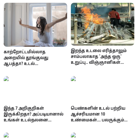
இறந்த உடலை எரித்தாலும்
காற்றோட்டமில்லாத
சாம்பலாகாத 'அந்த ஒரு'
அறையில் தூங்குவது
உறுப்பு.. விஞ்ஞானிகள்
ஆபத்தா? உடல்
வியக்கும் மனித உடலின்
ஆரோக்கியத்தில் ஏற்படும்
அதிசயம்!
பாதிப்புகள்
இந்த 7 அறிகுறிகள்
பெண்களின் உடல் பற்றிய
இருக்கிறதா? அப்படியானால்
ஆச்சரியமான 10
உங்கள் உடல்நலனை
உண்மைகள்... பலருக்கும்
அலட்சியப்படுத்தாதீர்கள்!
தெரியாத அறிவியல்
தகவல்கள்!