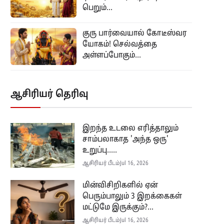
பெறும்...
குரு பார்வையால் கோடீஸ்வர
யோகம்! செல்வத்தை
அள்ளப்போகும்...
ஆசிரியர் தெரிவு
இறந்த உடலை எரித்தாலும்
சாம்பலாகாத 'அந்த ஒரு'
உறுப்பு.....
ஆசிரியர் பீடம்
Jul 16, 2026
மின்விசிறிகளில் ஏன்
பெரும்பாலும் 3 இறக்கைகள்
மட்டுமே இருக்கும்?...
ஆசிரியர் பீடம்
Jul 16, 2026