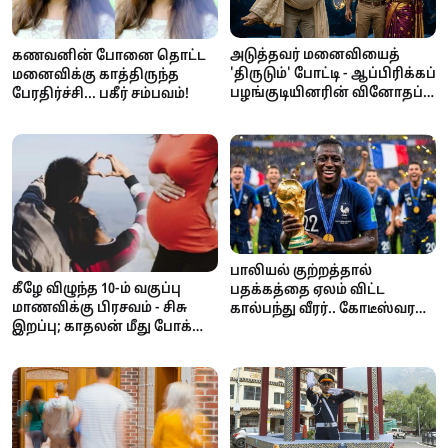
அடுத்தவர் மனைவியைத்
கணவனின் போனை தொட்ட
'திருடும்' போட்டி - ஆப்பிரிக்கப்
மனைவிக்கு காத்திருந்த
பழங்குடியினரின் வினோதப்
பேரதிர்ச்சி... பகீர் சம்பவம்!
பாரம்பரியம்!
பாலியல் குற்றத்தால்
கீழே விழுந்த 10-ம் வகுப்பு
பதக்கத்தை ஏலம் விட்ட
மாணவிக்கு பிரசவம் - சிசு
கால்பந்து வீரர்.. கோடீஸ்வரன்
இறப்பு; காதலன் மீது போக்சோ
டூ கடனாளி.. அதிர்ச்சி
வழக்கு!
சம்பவம்!