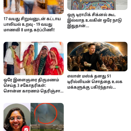
ஒரு டிராபிக் சிக்னல் கூட
17 வயது சிறுவனுடன் கட்டாய
இல்லாத உலகின் ஒரே நாடு
பாலியல் உறவு - 19 வயது
இதுதான்...
மாணவி 8 மாத கர்ப்பிணி!
எலான் மஸ்க் தனது $1
ஒரே இளைஞரை திருமணம்
டிரில்லியன் சொத்தை உலக
செய்த 3 சகோதரிகள்:
மக்களுக்கு பகிர்ந்தால்
சொன்ன காரணம் தெரிஞ்சா
ஒருவருக்கு எவ்வளவு
ஷாக் ஆகிடுவீங்க..!
கிடைக்கும்? ஆச்சரியப்பட
வைக்கும் கணக்குகள்!