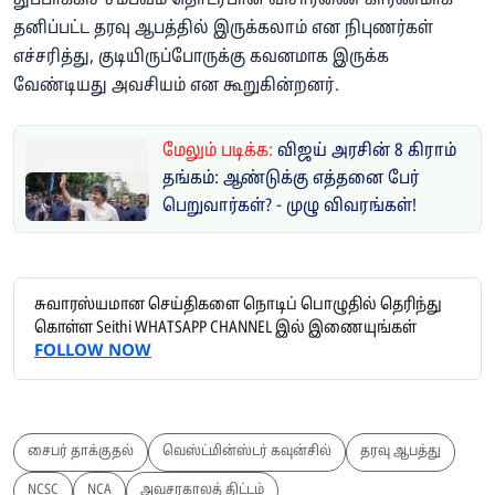
துப்பாக்கிச் சம்பவம் தொடர்பான விசாரணை காரணமாக
தனிப்பட்ட தரவு ஆபத்தில் இருக்கலாம் என நிபுணர்கள்
எச்சரித்து, குடியிருப்போருக்கு கவனமாக இருக்க
வேண்டியது அவசியம் என கூறுகின்றனர்.
மேலும் படிக்க:
விஜய் அரசின் 8 கிராம்
தங்கம்: ஆண்டுக்கு எத்தனை பேர்
பெறுவார்கள்? - முழு விவரங்கள்!
சுவாரஸ்யமான செய்திகளை நொடிப் பொழுதில் தெரிந்து
கொள்ள Seithi WHATSAPP CHANNEL இல் இணையுங்கள்
FOLLOW NOW
சைபர் தாக்குதல்
வெஸ்ட்மின்ஸ்டர் கவுன்சில்
தரவு ஆபத்து
NCSC
NCA
அவசரகாலத் திட்டம்