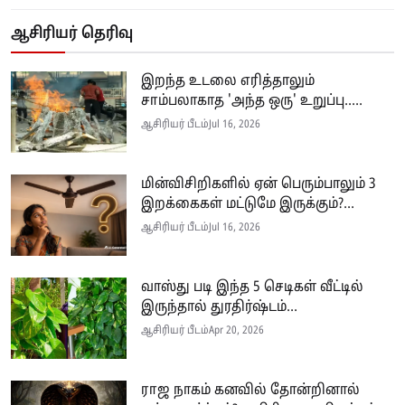
ஆசிரியர் தெரிவு
இறந்த உடலை எரித்தாலும்
சாம்பலாகாத 'அந்த ஒரு' உறுப்பு.....
ஆசிரியர் பீடம்
Jul 16, 2026
மின்விசிறிகளில் ஏன் பெரும்பாலும் 3
இறக்கைகள் மட்டுமே இருக்கும்?...
ஆசிரியர் பீடம்
Jul 16, 2026
வாஸ்து படி இந்த 5 செடிகள் வீட்டில்
இருந்தால் துரதிர்ஷ்டம்...
ஆசிரியர் பீடம்
Apr 20, 2026
ராஜ நாகம் கனவில் தோன்றினால்