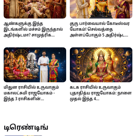
ஆண்களுக்கு இந்த
குரு பார்வையால் கோடீஸ்வர
இடங்களில் மச்சம் இருந்தால்
யோகம்! செல்வத்தை
அதிர்ஷ்டமா? சாமுத்ரிக
அள்ளப்போகும் 5 அதிர்ஷ்ட
சாஸ்திரம் கூறும்
நட்சத்திரங்கள்!
நம்பிக்கைகள்
மிதுன ராசியில் உருவாகும்
கடக ராசியில் உருவாகும்
மகாலட்சுமி ராஜயோகம் -
புதாதித்ய ராஜயோகம்: நாளை
இந்த 3 ராசிகளின்
முதல் இந்த 4
பணக்கஷ்டம் தீரப்போகுது!
ராசிக்காரர்களுக்கு
அதிர்ஷ்டம்!
டிரெண்டிங்