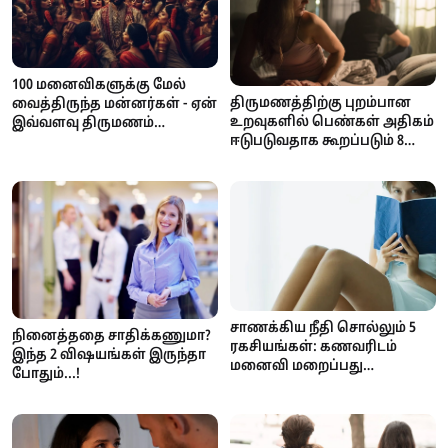
100 மனைவிகளுக்கு மேல்
திருமணத்திற்கு புறம்பான
வைத்திருந்த மன்னர்கள் - ஏன்
உறவுகளில் பெண்கள் அதிகம்
இவ்வளவு திருமணம்
ஈடுபடுவதாக கூறப்படும் 8
செஞ்சாங்க தெரியுமா?
நாடுகள்... பட்டியலில்
முதலிடம் பிடித்தது எந்த நாடு?
சாணக்கிய நீதி சொல்லும் 5
நினைத்ததை சாதிக்கணுமா?
ரகசியங்கள்: கணவரிடம்
இந்த 2 விஷயங்கள் இருந்தா
மனைவி மறைப்பது
போதும்...!
என்னென்ன?