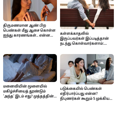
திருமணமான ஆண் பிற
பெண்கள் மீது ஆசை கொள்ள
கள்ளக்காதலில்
ஐந்து காரணங்கள்.. என்ன
இருப்பவர்கள் இப்படித்தான்
தெரியுமா?
நடந்து கொள்வார்களாம்:
கவனிக்க வேண்டிய முக்கிய
அறிகுறிகள்!
மனைவியின் மூளையில்
படுக்கையில் பெண்கள்
மகிழ்ச்சியைத் தூண்டும்
எதிர்பார்ப்பது என்ன?
'அந்த' இடம் எது? முத்தத்தின்
நிபுணர்கள் கூறும் 5 முக்கிய
ரகசியங்களை விளக்கும்
உண்மைகள்
அறிவியல்!