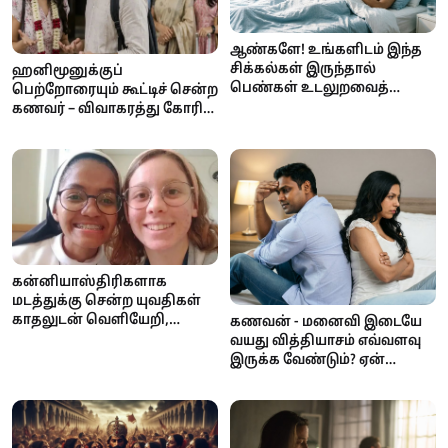
ஆண்களே! உங்களிடம் இந்த
சிக்கல்கள் இருந்தால்
ஹனிமூனுக்குப்
பெண்கள் உடலுறவைத்
பெற்றோரையும் கூட்டிச் சென்ற
தவிர்ப்பார்களாம் –
கணவர் – விவாகரத்து கோரி
காரணங்களும் தீர்வுகளும்
நீதிமன்றம் சென்ற மனைவி!
என்ன நடந்தது?
கன்னியாஸ்திரிகளாக
மடத்துக்கு சென்ற யுவதிகள்
காதலுடன் வெளியேறி,
கணவன் - மனைவி இடையே
திருமண தம்பதிகளாகினர்!
வயது வித்தியாசம் எவ்வளவு
இருக்க வேண்டும்? ஏன்
முக்கியம் தெரியுமா?