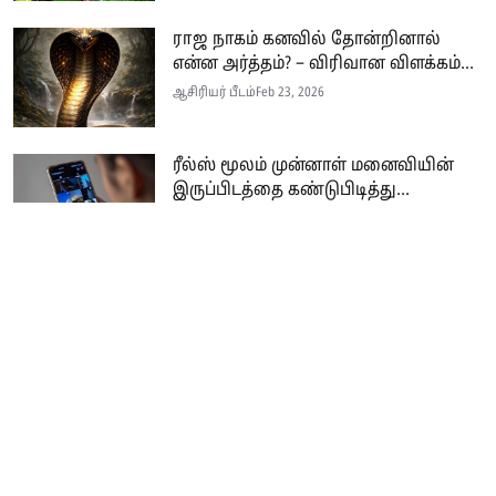
ராஜ நாகம் கனவில் தோன்றினால்
என்ன அர்த்தம்? – விரிவான விளக்கம்...
ஆசிரியர் பீடம்
Feb 23, 2026
ரீல்ஸ் மூலம் முன்னாள் மனைவியின்
இருப்பிடத்தை கண்டுபிடித்து...
ஆசிரியர் பீடம்
Feb 21, 2026
Seithi.lk இலங்கையின் முன்னணி தமிழ்ச் செய்தி இணையதளம் ஆகும்.
இத்தளமானது அனுபவமிக்க ஊடகவியலாளர்களின் பங்களிப்புடன் இலங்கை
மற்றும் உலகம் முழுவதும் பரந்து வாழும் தமிழ் பேசும் மக்களுக்கு