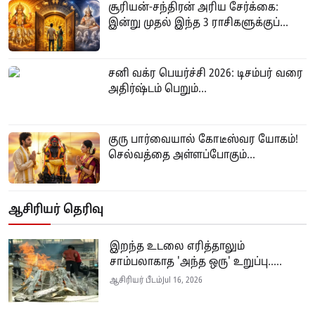
சூரியன்-சந்திரன் அரிய சேர்க்கை:
இன்று முதல் இந்த 3 ராசிகளுக்குப்...
சனி வக்ர பெயர்ச்சி 2026: டிசம்பர் வரை
அதிர்ஷ்டம் பெறும்...
குரு பார்வையால் கோடீஸ்வர யோகம்!
செல்வத்தை அள்ளப்போகும்...
ஆசிரியர் தெரிவு
இறந்த உடலை எரித்தாலும்
சாம்பலாகாத 'அந்த ஒரு' உறுப்பு.....
ஆசிரியர் பீடம்
Jul 16, 2026