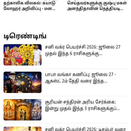
தற்காலிக விலகல்: கயாடு
செய்தவர்களுக்கு குஷ்பு மகள்
லோஹர் அறிவிப்பு - மன
அனந்திதாவின் நெத்தியடி
ஓய்வுதான் காரணம்!
பதில்!
டிரெண்டிங்
சனி வக்ர பெயர்ச்சி 2026: ஜூலை 27
முதல் இந்த 6 ராசிகளுக்கு...
பாபா வங்கா கணிப்பு: ஜூலை 27 -
ஆகஸ்ட் 2ம் தேதி வரை இந்த...
சூரியன்-சந்திரன் அரிய சேர்க்கை:
இன்று முதல் இந்த 3 ராசிகளுக்குப்...
சனி வக்ர பெயர்ச்சி 2026: டிசம்பர் வரை