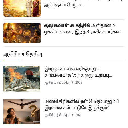
அதிர்ஷ்டம் பெறும்...
குருபகவான் கடகத்தில் அஸ்தமனம்:
ஒகஸ்ட் 9 வரை இந்த 3 ராசிக்காரர்கள்...
ஆசிரியர் தெரிவு
இறந்த உடலை எரித்தாலும்
சாம்பலாகாத 'அந்த ஒரு' உறுப்பு.....
ஆசிரியர் பீடம்
Jul 16, 2026
மின்விசிறிகளில் ஏன் பெரும்பாலும் 3
இறக்கைகள் மட்டுமே இருக்கும்?...
ஆசிரியர் பீடம்
Jul 16, 2026