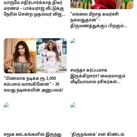
யாருமே எதிர்பார்க்காத திடீர்
மரணம் – பாக்யராஜ் வீட்டுக்கு
நேரில் சென்ற முதல்வர் விஜய்;
"எல்லை மீறாத கவர்ச்சி
சாந்தனுவுக்கு ஆறுதல்
நல்லதுதான்" -
திருமணத்துக்குப் பிறகும்
கவர்ச்சி காட்டுவது குறித்து
ரகுல் பிரீத் சிங் பேட்டி
சமந்தா கர்ப்பமாக
இருக்கிறாரா? வைரலாகும்
“பிணமாக நடிக்க ரூ.3,000
வீடியோவால் ரசிகர்கள்
சம்பளம் வாங்கினேன்” – 30
மத்தியில் பரபரப்பு
வயது நடிகையின் அனுபவம்!
சமூக ஊடகங்களில் இருந்து
'திருநங்கை' என கிண்டல்