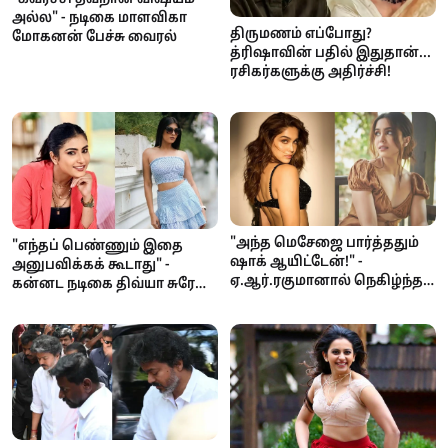
அல்ல" - நடிகை மாளவிகா
திருமணம் எப்போது?
மோகனன் பேச்சு வைரல்
த்ரிஷாவின் பதில் இதுதான்...
ரசிகர்களுக்கு அதிர்ச்சி!
"அந்த மெசேஜை பார்த்ததும்
"எந்தப் பெண்ணும் இதை
ஷாக் ஆயிட்டேன்!" -
அனுபவிக்கக் கூடாது" -
ஏ.ஆர்.ரகுமானால் நெகிழ்ந்த
கன்னட நடிகை திவ்யா சுரேஷ்
நடிகை ஷர்வரி
நடுரோட்டில் பாலியல்
தொல்லை; பெங்களூர்
போலீசுக்கு கேள்வி!