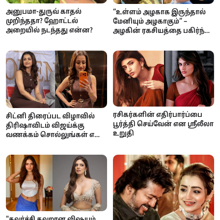
அனுபமா-துருவ் காதல்
“உள்ளம் அழகாக இருந்தால்
முறிந்ததா? ஹோட்டல்
மேனியும் அழகாகும்” –
அறையில் நடந்தது என்ன?
அழகின் ரகசியத்தை பகிர்ந்த
ராஷ்மிகா மந்தனா
ரசிகர்களின் எதிர்பார்ப்பை
சிட்னி திரைப்பட விழாவில்
பூர்த்தி செய்வேன் என ஸ்ரீலீலா
திரிஷாவிடம் விஜய்க்கு
உறுதி
வணக்கம் சொல்லுங்கள் என
கேட்ட ரசிகர்கள்: வைரலாகும்
காணொளி
"கவர்ச்சி தவறான விஷயம்