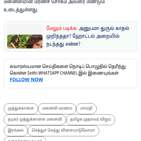
மனைவியின் மரணச் சோகம் அவரை மீண்டும்
உடைத்துள்ளது.
மேலும் படிக்க:
அனுபமா-துருவ் காதல்
முறிந்ததா? ஹோட்டல் அறையில்
நடந்தது என்ன?
சுவாரஸ்யமான செய்திகளை நொடிப் பொழுதில் தெரிந்து
கொள்ள Seithi WHATSAPP CHANNEL இல் இணையுங்கள்
FOLLOW NOW
முத்துக்காளை
மனைவி மரணம்
மாலதி
நடிகர் முத்துக்காளை மனைவி
தமிழக முதல்வர் விஜய்
இரங்கல்
செத்துச் செத்து விளையாடுவோமா