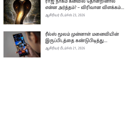
ராஜ நாகம் கனவில் தோன்றினால்
என்ன அர்த்தம்? – விரிவான விளக்கம்...
ஆசிரியர் பீடம்
Feb 23, 2026
ரீல்ஸ் மூலம் முன்னாள் மனைவியின்
இருப்பிடத்தை கண்டுபிடித்து...
ஆசிரியர் பீடம்
Feb 21, 2026
Seithi.lk இலங்கையின் முன்னணி தமிழ்ச் செய்தி இணையதளம் ஆகும்.
இத்தளமானது அனுபவமிக்க ஊடகவியலாளர்களின் பங்களிப்புடன் இலங்கை
மற்றும் உலகம் முழுவதும் பரந்து வாழும் தமிழ் பேசும் மக்களுக்கு
உண்மையான, விரிவான மற்றும் உடனுக்கு உடனான செய்திகளை