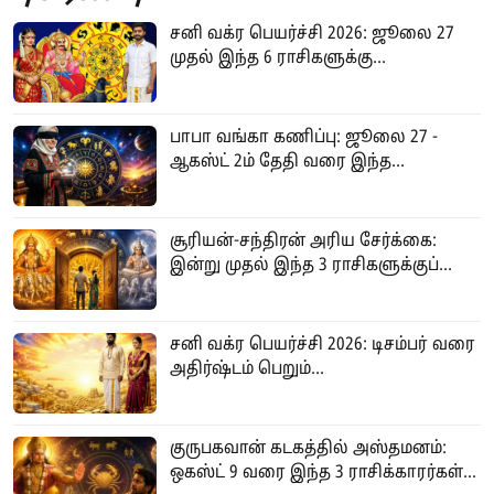
சனி வக்ர பெயர்ச்சி 2026: ஜூலை 27
முதல் இந்த 6 ராசிகளுக்கு...
பாபா வங்கா கணிப்பு: ஜூலை 27 -
ஆகஸ்ட் 2ம் தேதி வரை இந்த...
சூரியன்-சந்திரன் அரிய சேர்க்கை:
இன்று முதல் இந்த 3 ராசிகளுக்குப்...
சனி வக்ர பெயர்ச்சி 2026: டிசம்பர் வரை
அதிர்ஷ்டம் பெறும்...
குருபகவான் கடகத்தில் அஸ்தமனம்:
ஒகஸ்ட் 9 வரை இந்த 3 ராசிக்காரர்கள்...