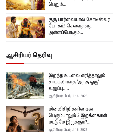
பெறும்...
குரு பார்வையால் கோடீஸ்வர
யோகம்! செல்வத்தை
அள்ளப்போகும்...
ஆசிரியர் தெரிவு
இறந்த உடலை எரித்தாலும்
சாம்பலாகாத 'அந்த ஒரு'
உறுப்பு.....
ஆசிரியர் பீடம்
Jul 16, 2026
மின்விசிறிகளில் ஏன்
பெரும்பாலும் 3 இறக்கைகள்
மட்டுமே இருக்கும்?...
ஆசிரியர் பீடம்
Jul 16, 2026