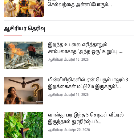
செல்வத்தை அள்ளப்போகும்...
ஆசிரியர் தெரிவு
இறந்த உடலை எரித்தாலும்
சாம்பலாகாத 'அந்த ஒரு' உறுப்பு.....
ஆசிரியர் பீடம்
Jul 16, 2026
மின்விசிறிகளில் ஏன் பெரும்பாலும் 3
இறக்கைகள் மட்டுமே இருக்கும்?...
ஆசிரியர் பீடம்
Jul 16, 2026
வாஸ்து படி இந்த 5 செடிகள் வீட்டில்
இருந்தால் துரதிர்ஷ்டம்...
ஆசிரியர் பீடம்
Apr 20, 2026