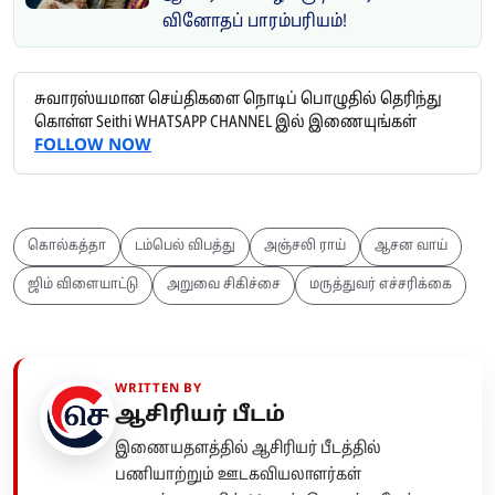
வினோதப் பாரம்பரியம்!
சுவாரஸ்யமான செய்திகளை நொடிப் பொழுதில் தெரிந்து
கொள்ள Seithi WHATSAPP CHANNEL இல் இணையுங்கள்
FOLLOW NOW
கொல்கத்தா
டம்பெல் விபத்து
அஞ்சலி ராய்
ஆசன வாய்
ஜிம் விளையாட்டு
அறுவை சிகிச்சை
மருத்துவர் எச்சரிக்கை
WRITTEN BY
ஆசிரியர் பீடம்
இணையதளத்தில் ஆசிரியர் பீடத்தில்
பணியாற்றும் ஊடகவியலாளர்கள்