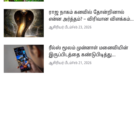
ராஜ நாகம் கனவில் தோன்றினால்
என்ன அர்த்தம்? – விரிவான விளக்கம்...
ஆசிரியர் பீடம்
Feb 23, 2026
ரீல்ஸ் மூலம் முன்னாள் மனைவியின்
இருப்பிடத்தை கண்டுபிடித்து...
ஆசிரியர் பீடம்
Feb 21, 2026
Seithi.lk இலங்கையின் முன்னணி தமிழ்ச் செய்தி இணையதளம் ஆகும்.
இத்தளமானது அனுபவமிக்க ஊடகவியலாளர்களின் பங்களிப்புடன் இலங்கை