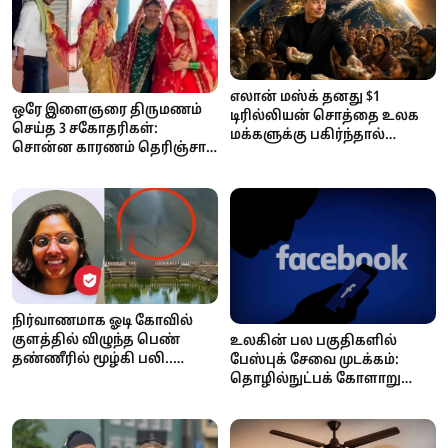
எலான் மஸ்க் தனது $1
ஒரே இளைஞரை திருமணம்
டிரில்லியன் சொத்தை உலக
செய்த 3 சகோதரிகள்:
மக்களுக்கு பகிர்ந்தால்
சொன்ன காரணம் தெரிஞ்சா
ஒருவருக்கு எவ்வளவு
ஷாக் ஆகிடுவீங்க..!
கிடைக்கும்? ஆச்சரியப்பட
வைக்கும் கணக்குகள்!
நிர்வாணமாக ஓடி கோவில்
குளத்தில் விழுந்த பெண்
உலகின் பல பகுதிகளில்
தண்ணீரில் மூழ்கி பலி..
பேஸ்புக் சேவை முடக்கம்:
நடந்தது என்ன?
தொழில்நுட்பக் கோளாறு
தான் காரணம் என மெட்டா
அதிகாரப்பூர்வ தகவல்!