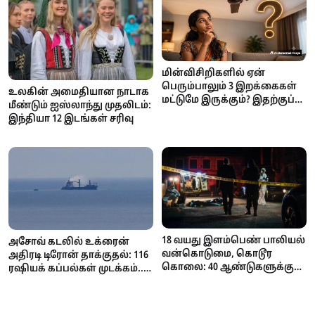
மின்விசிறிகளில் ஏன்
பெரும்பாலும் 3 இறக்கைகள்
உலகின் அமைதியான நாடாக
மட்டுமே இருக்கும்? இதற்குப்
மீண்டும் ஐஸ்லாந்து முதலிடம்:
பின்னால் இருக்கும்
இந்தியா 12 இடங்கள் சரிவு
அறிவியல் காரணம் என்ன?
18 வயது இளம்பெண் பாலியல்
அசோவ் கடலில் உக்ரைன்
வன்கொடுமை, கொடூர
அதிரடி டிரோன் தாக்குதல்: 116
கொலை: 40 ஆண்டுகளுக்குப்
ரஷியக் கப்பல்கள் முடக்கம்..
பின் 74 வயது முதியவருக்கு
கோதுமை ஏற்றுமதி
மரண தண்டனை
பாதிப்பால் உலகளவில்
நிறைவேற்றம்!
தட்டுப்பாடு அபாயம்!