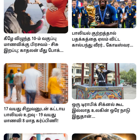
பாலியல் குற்றத்தால்
கீழே விழுந்த 10-ம் வகுப்பு
பதக்கத்தை ஏலம் விட்ட
மாணவிக்கு பிரசவம் - சிசு
கால்பந்து வீரர்.. கோடீஸ்வரன்
இறப்பு; காதலன் மீது போக்சோ
டூ கடனாளி.. அதிர்ச்சி
வழக்கு!
சம்பவம்!
ஒரு டிராபிக் சிக்னல் கூட
17 வயது சிறுவனுடன் கட்டாய
இல்லாத உலகின் ஒரே நாடு
பாலியல் உறவு - 19 வயது
இதுதான்...
மாணவி 8 மாத கர்ப்பிணி!