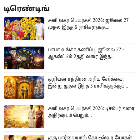
டிரெண்டிங்
சனி வக்ர பெயர்ச்சி 2026: ஜூலை 27
முதல் இந்த 6 ராசிகளுக்கு...
பாபா வங்கா கணிப்பு: ஜூலை 27 -
ஆகஸ்ட் 2ம் தேதி வரை இந்த...
சூரியன்-சந்திரன் அரிய சேர்க்கை:
இன்று முதல் இந்த 3 ராசிகளுக்குப்...
சனி வக்ர பெயர்ச்சி 2026: டிசம்பர் வரை
அதிர்ஷ்டம் பெறும்...
குரு பார்வையால் கோடீஸ்வர யோகம்!