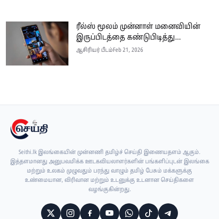
ரீல்ஸ் மூலம் முன்னாள் மனைவியின்
இருப்பிடத்தை கண்டுபிடித்து...
ஆசிரியர் பீடம்
Feb 21, 2026
Seithi.lk இலங்கையின் முன்னணி தமிழ்ச் செய்தி இணையதளம் ஆகும்.
இத்தளமானது அனுபவமிக்க ஊடகவியலாளர்களின் பங்களிப்புடன் இலங்கை
மற்றும் உலகம் முழுவதும் பரந்து வாழும் தமிழ் பேசும் மக்களுக்கு
உண்மையான, விரிவான மற்றும் உடனுக்கு உடனான செய்திகளை
வழங்குகின்றது.