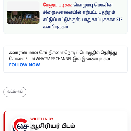
மேலும் படிக்க:
கொழும்பு மெகசின்
சிறைச்சாலையில் ஏற்பட்ட பதற்றம்
கட்டுப்பாட்டுக்குள்; பாதுகாப்புக்காக STF
களமிறக்கம்
சுவாரஸ்யமான செய்திகளை நொடிப் பொழுதில் தெரிந்து
கொள்ள Seithi WHATSAPP CHANNEL இல் இணையுங்கள்
FOLLOW NOW
வட்ஸ்அப்
WRITTEN BY
ஆசிரியர் பீடம்