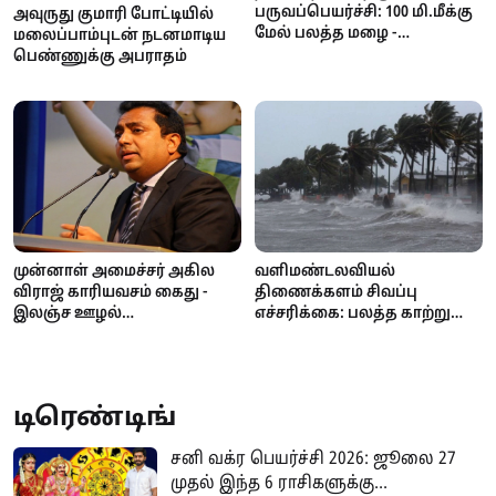
பருவப்பெயர்ச்சி: 100 மி.மீக்கு
அவுருது குமாரி போட்டியில்
மேல் பலத்த மழை -
மலைப்பாம்புடன் நடனமாடிய
வளிமண்டலவியல்
பெண்ணுக்கு அபராதம்
திணைக்களம் எச்சரிக்கை!
முன்னாள் அமைச்சர் அகில
வளிமண்டலவியல்
விராஜ் காரியவசம் கைது -
திணைக்களம் சிவப்பு
இலஞ்ச ஊழல்
எச்சரிக்கை: பலத்த காற்று
ஆணைக்குழுவில்
மற்றும் கொந்தளிப்பான கடல்
வாக்குமூலம் அளிக்க
- மீனவர்களுக்கு முக்கிய
வந்தபோது அதிரடி!
அறிவிப்பு!
டிரெண்டிங்
சனி வக்ர பெயர்ச்சி 2026: ஜூலை 27
முதல் இந்த 6 ராசிகளுக்கு...