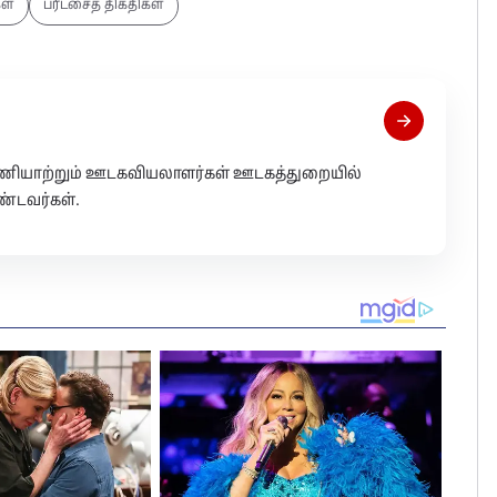
ள்
பரீட்சைத் திகதிகள்
 பணியாற்றும் ஊடகவியலாளர்கள் ஊடகத்துறையில்
்டவர்கள்.