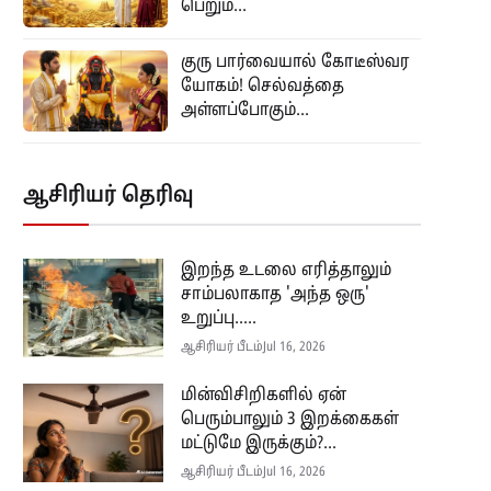
பெறும்...
குரு பார்வையால் கோடீஸ்வர
யோகம்! செல்வத்தை
அள்ளப்போகும்...
ஆசிரியர் தெரிவு
இறந்த உடலை எரித்தாலும்
சாம்பலாகாத 'அந்த ஒரு'
உறுப்பு.....
ஆசிரியர் பீடம்
Jul 16, 2026
மின்விசிறிகளில் ஏன்
பெரும்பாலும் 3 இறக்கைகள்
மட்டுமே இருக்கும்?...
ஆசிரியர் பீடம்
Jul 16, 2026