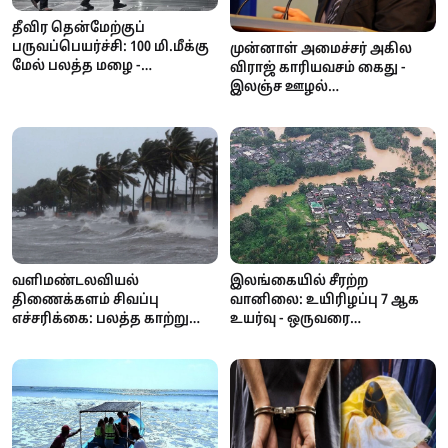
தீவிர தென்மேற்குப்
பருவப்பெயர்ச்சி: 100 மி.மீக்கு
முன்னாள் அமைச்சர் அகில
மேல் பலத்த மழை -
விராஜ் காரியவசம் கைது -
வளிமண்டலவியல்
இலஞ்ச ஊழல்
திணைக்களம் எச்சரிக்கை!
ஆணைக்குழுவில்
வாக்குமூலம் அளிக்க
வந்தபோது அதிரடி!
இலங்கையில் சீரற்ற
வளிமண்டலவியல்
வானிலை: உயிரிழப்பு 7 ஆக
திணைக்களம் சிவப்பு
உயர்வு - ஒருவரை
எச்சரிக்கை: பலத்த காற்று
காணவில்லை; கண்டி,
மற்றும் கொந்தளிப்பான கடல்
நுவரெலியா
- மீனவர்களுக்கு முக்கிய
பாடசாலைகளுக்கு விடுமுறை
அறிவிப்பு!