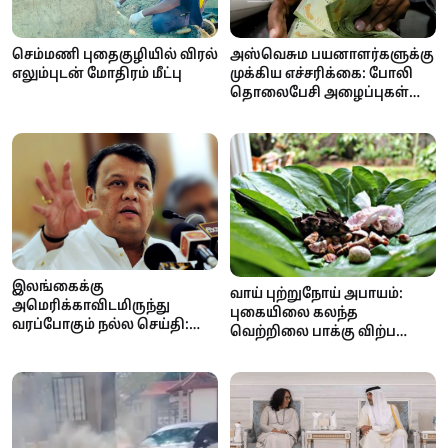
செம்மணி புதைகுழியில் விரல்
அஸ்வெசும பயனாளர்களுக்கு
எலும்புடன் மோதிரம் மீட்பு
முக்கிய எச்சரிக்கை: போலி
தொலைபேசி அழைப்புகள்
மூலம் பண மோசடி முயற்சி!
இலங்கைக்கு
வாய் புற்றுநோய் அபாயம்:
அமெரிக்காவிடமிருந்து
புகையிலை கலந்த
வரப்போகும் நல்ல செய்தி:
வெற்றிலை பாக்கு விற்பனை
ஏற்றுமதி வரிச்சலுகை குறைய
மற்றும் விநியோகத்திற்குத்
வாய்ப்பு
தடை..