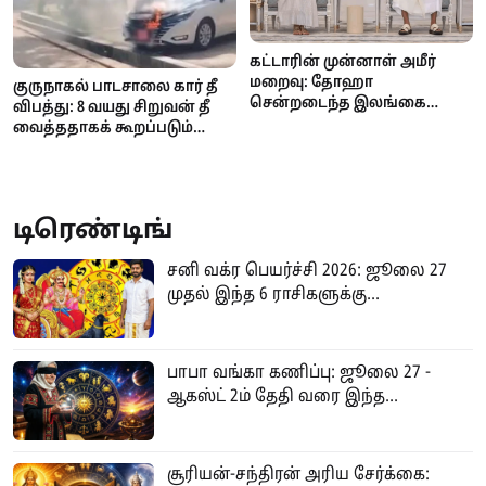
கட்டாரின் முன்னாள் அமீர்
மறைவு: தோஹா
குருநாகல் பாடசாலை கார் தீ
சென்றடைந்த இலங்கை
விபத்து: 8 வயது சிறுவன் தீ
பிரதமர் ஹரிணி அமரசூரிய
வைத்ததாகக் கூறப்படும்
நேரில் இரங்கல்!
குற்றச்சாட்டை மறுத்தது
பொலிஸ்!
டிரெண்டிங்
சனி வக்ர பெயர்ச்சி 2026: ஜூலை 27
முதல் இந்த 6 ராசிகளுக்கு...
பாபா வங்கா கணிப்பு: ஜூலை 27 -
ஆகஸ்ட் 2ம் தேதி வரை இந்த...
சூரியன்-சந்திரன் அரிய சேர்க்கை: