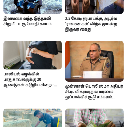
இலங்கை வந்த இத்தாலி
2.5 கோடி ரூபாய்க்கு அபூர்வ
சிறுமி படகு மோதி காயம்
’ராவண கல்’ விற்க முயன்ற
இருவர் கைது
பாலியல் வழக்கில்
பாதுகாவலருக்கு 20
ஆண்டுகள் கடூழிய சிறை -
முன்னாள் பொலிஸ்மா அதிபர்
நீதிமன்றம் வழங்கிய அதிரடித்
சி.டி. விக்ரமரத்ன மரணம்:
தீர்ப்பு!
துப்பாக்கிச் சூடு சம்பவம்
குறித்து தீவிர விசாரணை
ஆரம்பம்