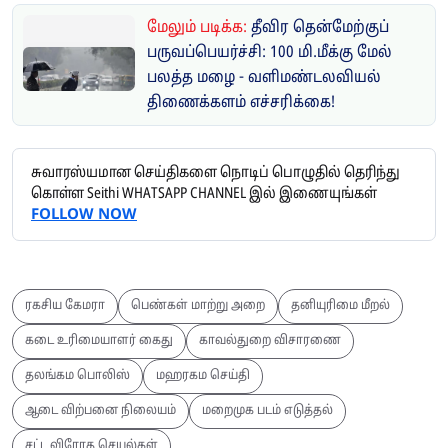
மேலும் படிக்க:
தீவிர தென்மேற்குப்
பருவப்பெயர்ச்சி: 100 மி.மீக்கு மேல்
பலத்த மழை - வளிமண்டலவியல்
திணைக்களம் எச்சரிக்கை!
சுவாரஸ்யமான செய்திகளை நொடிப் பொழுதில் தெரிந்து
கொள்ள Seithi WHATSAPP CHANNEL இல் இணையுங்கள்
FOLLOW NOW
ரகசிய கேமரா
பெண்கள் மாற்று அறை
தனியுரிமை மீறல்
கடை உரிமையாளர் கைது
காவல்துறை விசாரணை
தலங்கம பொலிஸ்
மஹரகம செய்தி
ஆடை விற்பனை நிலையம்
மறைமுக படம் எடுத்தல்
சட்ட விரோத செயல்கள்