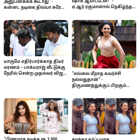
ஷாக் ஆயிட்டேன்!" -
அனுபவிக்கக் கூடாது" -
ஏ.ஆர்.ரகுமானால் நெகிழ்ந்த
கன்னட நடிகை திவ்யா சுரேஷ்
நடிகை ஷர்வரி
நடுரோட்டில் பாலியல்
தொல்லை; பெங்களூர்
போலீசுக்கு கேள்வி!
யாருமே எதிர்பார்க்காத திடீர்
மரணம் – பாக்யராஜ் வீட்டுக்கு
நேரில் சென்ற முதல்வர் விஜய்;
"எல்லை மீறாத கவர்ச்சி
சாந்தனுவுக்கு ஆறுதல்
நல்லதுதான்" -
திருமணத்துக்குப் பிறகும்
கவர்ச்சி காட்டுவது குறித்து
ரகுல் பிரீத் சிங் பேட்டி
“பிணமாக நடிக்க ரூ.3,000
சமந்தா கர்ப்பமாக