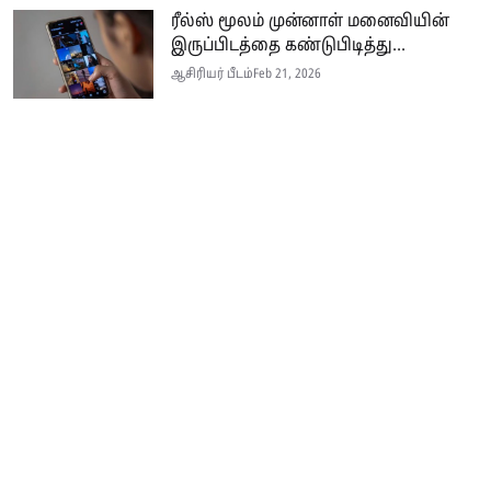
ரீல்ஸ் மூலம் முன்னாள் மனைவியின்
இருப்பிடத்தை கண்டுபிடித்து...
ஆசிரியர் பீடம்
Feb 21, 2026
Seithi.lk இலங்கையின் முன்னணி தமிழ்ச் செய்தி இணையதளம் ஆகும்.
இத்தளமானது அனுபவமிக்க ஊடகவியலாளர்களின் பங்களிப்புடன் இலங்கை
மற்றும் உலகம் முழுவதும் பரந்து வாழும் தமிழ் பேசும் மக்களுக்கு
உண்மையான, விரிவான மற்றும் உடனுக்கு உடனான செய்திகளை
வழங்குகின்றது.