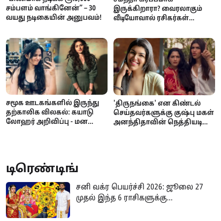
சம்பளம் வாங்கினேன்” – 30
இருக்கிறாரா? வைரலாகும்
வயது நடிகையின் அனுபவம்!
வீடியோவால் ரசிகர்கள்
மத்தியில் பரபரப்பு
சமூக ஊடகங்களில் இருந்து
'திருநங்கை' என கிண்டல்
தற்காலிக விலகல்: கயாடு
செய்தவர்களுக்கு குஷ்பு மகள்
லோஹர் அறிவிப்பு - மன
அனந்திதாவின் நெத்தியடி
ஓய்வுதான் காரணம்!
பதில்!
டிரெண்டிங்
சனி வக்ர பெயர்ச்சி 2026: ஜூலை 27
முதல் இந்த 6 ராசிகளுக்கு...