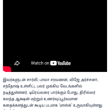
இவர்களுடன் சார்லி, பாலா சரவணன், விஜே அர்ச்சனா,
சந்தோஷ் உள்ளிட்ட பலர் முக்கிய வேடங்களில்
நடித்துள்ளனர். டிரெய்லரை பார்க்கும் போது, திரில்லர்
கலந்த ஆக்ஷன் மற்றும் உணர்வுப்பூர்வமான
கதைக்களத்துடன் கூடிய படமாக ‘மாஸ்க்’ உருவாகியுள்ளது