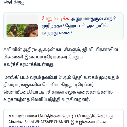
தெரிகிறது.
மேலும் படிக்க:
அனுபமா-துருவ் காதல்
முறிந்ததா? ஹோட்டல் அறையில்
நடந்தது என்ன?
கவினின் அதிரடி ஆக்ஷன் காட்சிகளும், ஜி.வி. பிரகாஷின்
பின்னணி இசையும் டிரெய்லரை மேலும்
கவர்ச்சிகரமாக்கியுள்ளது.
‘மாஸ்க்’ படம் வரும் நவம்பர் 21ஆம் தேதி உலகம் முழுவதும்
திரையரங்குகளில் வெளியாகிறது. டிரெய்லர்
வெளியீட்டையொட்டி ரசிகர்கள் சமூக வலைதளங்களில்
உற்சாகத்தை வெளிப்படுத்தி வருகின்றனர்.
சுவாரஸ்யமான செய்திகளை நொடிப் பொழுதில் தெரிந்து
கொள்ள Seithi WHATSAPP CHANNEL இல் இணையுங்கள்