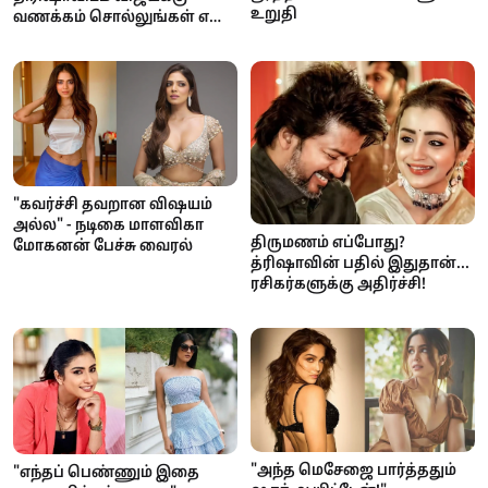
உறுதி
வணக்கம் சொல்லுங்கள் என
கேட்ட ரசிகர்கள்: வைரலாகும்
காணொளி
"கவர்ச்சி தவறான விஷயம்
அல்ல" - நடிகை மாளவிகா
திருமணம் எப்போது?
மோகனன் பேச்சு வைரல்
த்ரிஷாவின் பதில் இதுதான்...
ரசிகர்களுக்கு அதிர்ச்சி!
"அந்த மெசேஜை பார்த்ததும்
"எந்தப் பெண்ணும் இதை