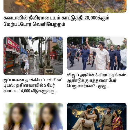
கனடாவில் தீவிரமடையும் காட்டுத்தீ: 20,000க்கும்
மேற்பட்டோர் வெளியேற்றம்
விஜய் அரசின் 8 கிராம் தங்கம்:
ஜப்பானை தாக்கிய 'டால்பின்'
ஆண்டுக்கு எத்தனை பேர்
புயல்: ஒகினவாவில் 5 பேர்
பெறுவார்கள்? - முழு
காயம் - 14,000 வீடுகளுக்கு
விவரங்கள்!
மின் துண்டிப்பு! சீனா நோக்கி
நகரும் புயல்