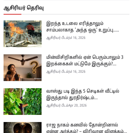
ஆசிரியர் தெரிவு
இறந்த உடலை எரித்தாலும்
சாம்பலாகாத 'அந்த ஒரு' உறுப்பு.....
ஆசிரியர் பீடம்
Jul 16, 2026
மின்விசிறிகளில் ஏன் பெரும்பாலும் 3
இறக்கைகள் மட்டுமே இருக்கும்?...
ஆசிரியர் பீடம்
Jul 16, 2026
வாஸ்து படி இந்த 5 செடிகள் வீட்டில்
இருந்தால் துரதிர்ஷ்டம்...
ஆசிரியர் பீடம்
Apr 20, 2026
ராஜ நாகம் கனவில் தோன்றினால்
என்ன அர்த்தம்? – விரிவான விளக்கம்...