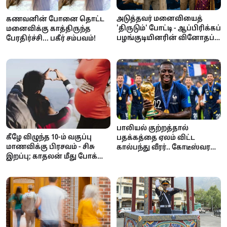
அடுத்தவர் மனைவியைத்
கணவனின் போனை தொட்ட
'திருடும்' போட்டி - ஆப்பிரிக்கப்
மனைவிக்கு காத்திருந்த
பழங்குடியினரின் வினோதப்
பேரதிர்ச்சி... பகீர் சம்பவம்!
பாரம்பரியம்!
பாலியல் குற்றத்தால்
கீழே விழுந்த 10-ம் வகுப்பு
பதக்கத்தை ஏலம் விட்ட
மாணவிக்கு பிரசவம் - சிசு
கால்பந்து வீரர்.. கோடீஸ்வரன்
இறப்பு; காதலன் மீது போக்சோ
டூ கடனாளி.. அதிர்ச்சி
வழக்கு!
சம்பவம்!