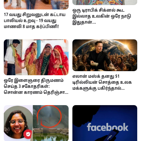
ஒரு டிராபிக் சிக்னல் கூட
17 வயது சிறுவனுடன் கட்டாய
இல்லாத உலகின் ஒரே நாடு
பாலியல் உறவு - 19 வயது
இதுதான்...
மாணவி 8 மாத கர்ப்பிணி!
எலான் மஸ்க் தனது $1
ஒரே இளைஞரை திருமணம்
டிரில்லியன் சொத்தை உலக
செய்த 3 சகோதரிகள்:
மக்களுக்கு பகிர்ந்தால்
சொன்ன காரணம் தெரிஞ்சா
ஒருவருக்கு எவ்வளவு
ஷாக் ஆகிடுவீங்க..!
கிடைக்கும்? ஆச்சரியப்பட
வைக்கும் கணக்குகள்!