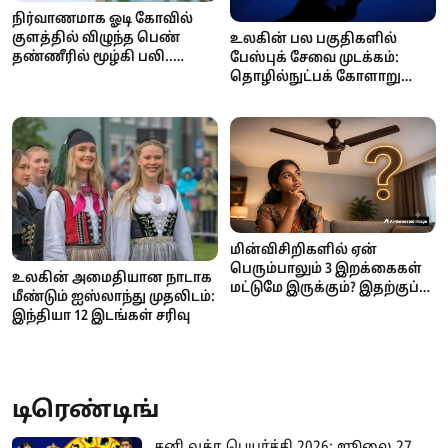
நிர்வாணமாக ஓடி கோவில்
குளத்தில் விழுந்த பெண்
உலகின் பல பகுதிகளில்
தண்ணீரில் மூழ்கி பலி..
பேஸ்புக் சேவை முடக்கம்:
நடந்தது என்ன?
தொழில்நுட்பக் கோளாறு
தான் காரணம் என மெட்டா
அதிகாரப்பூர்வ தகவல்!
மின்விசிறிகளில் ஏன்
பெரும்பாலும் 3 இறக்கைகள்
உலகின் அமைதியான நாடாக
மட்டுமே இருக்கும்? இதற்குப்
மீண்டும் ஐஸ்லாந்து முதலிடம்:
பின்னால் இருக்கும்
இந்தியா 12 இடங்கள் சரிவு
அறிவியல் காரணம் என்ன?
டிரெண்டிங்
சனி வக்ர பெயர்ச்சி 2026: ஜூலை 27