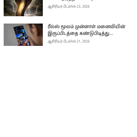
ஆசிரியர் பீடம்
Feb 23, 2026
ரீல்ஸ் மூலம் முன்னாள் மனைவியின்
இருப்பிடத்தை கண்டுபிடித்து...
ஆசிரியர் பீடம்
Feb 21, 2026
Seithi.lk இலங்கையின் முன்னணி தமிழ்ச் செய்தி இணையதளம் ஆகும்.
இத்தளமானது அனுபவமிக்க ஊடகவியலாளர்களின் பங்களிப்புடன் இலங்கை
மற்றும் உலகம் முழுவதும் பரந்து வாழும் தமிழ் பேசும் மக்களுக்கு
உண்மையான, விரிவான மற்றும் உடனுக்கு உடனான செய்திகளை
வழங்குகின்றது.