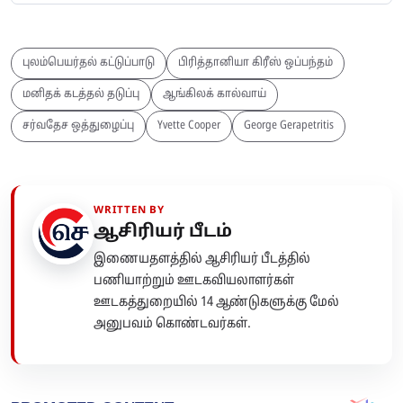
புலம்பெயர்தல் கட்டுப்பாடு
பிரித்தானியா கிரீஸ் ஒப்பந்தம்
மனிதக் கடத்தல் தடுப்பு
ஆங்கிலக் கால்வாய்
சர்வதேச ஒத்துழைப்பு
Yvette Cooper
George Gerapetritis
WRITTEN BY
ஆசிரியர் பீடம்
இணையதளத்தில் ஆசிரியர் பீடத்தில்
பணியாற்றும் ஊடகவியலாளர்கள்
ஊடகத்துறையில் 14 ஆண்டுகளுக்கு மேல்
அனுபவம் கொண்டவர்கள்.