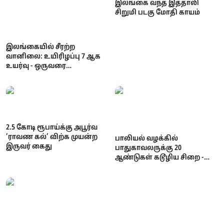
இலங்கை வந்த இத்தாலி
சிறுமி படகு மோதி காயம்
இலங்கையில் சீரற்ற
வானிலை: உயிரிழப்பு 7 ஆக
உயர்வு - ஒருவரை
காணவில்லை; கண்டி,
நுவரெலியா
பாடசாலைகளுக்கு விடுமுறை
2.5 கோடி ரூபாய்க்கு அபூர்வ
’ராவண கல்’ விற்க முயன்ற
பாலியல் வழக்கில்
இருவர் கைது
பாதுகாவலருக்கு 20
ஆண்டுகள் கடூழிய சிறை -
நீதிமன்றம் வழங்கிய அதிரடித்
தீர்ப்பு!