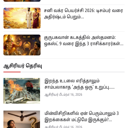
சனி வக்ர பெயர்ச்சி 2026: டிசம்பர் வரை
அதிர்ஷ்டம் பெறும்...
குருபகவான் கடகத்தில் அஸ்தமனம்:
ஒகஸ்ட் 9 வரை இந்த 3 ராசிக்காரர்கள்...
ஆசிரியர் தெரிவு
இறந்த உடலை எரித்தாலும்
சாம்பலாகாத 'அந்த ஒரு' உறுப்பு.....
ஆசிரியர் பீடம்
Jul 16, 2026
மின்விசிறிகளில் ஏன் பெரும்பாலும் 3
இறக்கைகள் மட்டுமே இருக்கும்?...
ஆசிரியர் பீடம்
Jul 16, 2026