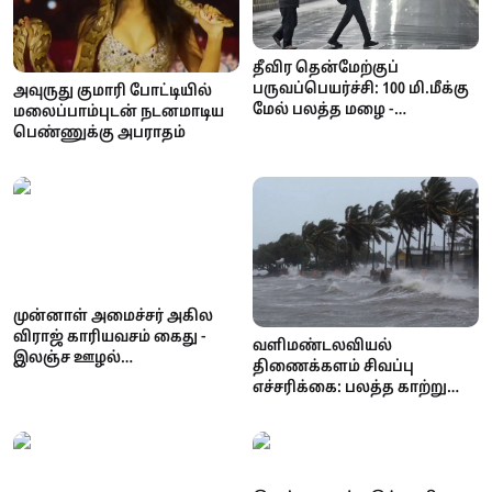
தீவிர தென்மேற்குப்
பருவப்பெயர்ச்சி: 100 மி.மீக்கு
அவுருது குமாரி போட்டியில்
மேல் பலத்த மழை -
மலைப்பாம்புடன் நடனமாடிய
வளிமண்டலவியல்
பெண்ணுக்கு அபராதம்
திணைக்களம் எச்சரிக்கை!
முன்னாள் அமைச்சர் அகில
விராஜ் காரியவசம் கைது -
வளிமண்டலவியல்
இலஞ்ச ஊழல்
திணைக்களம் சிவப்பு
ஆணைக்குழுவில்
எச்சரிக்கை: பலத்த காற்று
வாக்குமூலம் அளிக்க
மற்றும் கொந்தளிப்பான கடல்
வந்தபோது அதிரடி!
- மீனவர்களுக்கு முக்கிய
அறிவிப்பு!