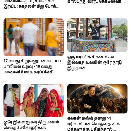
மாணவிக்கு பிரசவம் - சிசு
கால்பந்து வீரர்.. கோடீஸ்வரன்
இறப்பு; காதலன் மீது போக்சோ
டூ கடனாளி.. அதிர்ச்சி
வழக்கு!
சம்பவம்!
ஒரு டிராபிக் சிக்னல் கூட
17 வயது சிறுவனுடன் கட்டாய
இல்லாத உலகின் ஒரே நாடு
பாலியல் உறவு - 19 வயது
இதுதான்...
மாணவி 8 மாத கர்ப்பிணி!
எலான் மஸ்க் தனது $1
ஒரே இளைஞரை திருமணம்
டிரில்லியன் சொத்தை உலக
செய்த 3 சகோதரிகள்:
மக்களுக்கு பகிர்ந்தால்