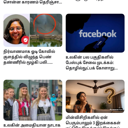
சொன்ன காரணம் தெரிஞ்சா
ஒருவருக்கு எவ்வளவு
ஷாக் ஆகிடுவீங்க..!
கிடைக்கும்? ஆச்சரியப்பட
வைக்கும் கணக்குகள்!
நிர்வாணமாக ஓடி கோவில்
குளத்தில் விழுந்த பெண்
உலகின் பல பகுதிகளில்
தண்ணீரில் மூழ்கி பலி..
பேஸ்புக் சேவை முடக்கம்:
நடந்தது என்ன?
தொழில்நுட்பக் கோளாறு
தான் காரணம் என மெட்டா
அதிகாரப்பூர்வ தகவல்!
மின்விசிறிகளில் ஏன்
பெரும்பாலும் 3 இறக்கைகள்
உலகின் அமைதியான நாடாக