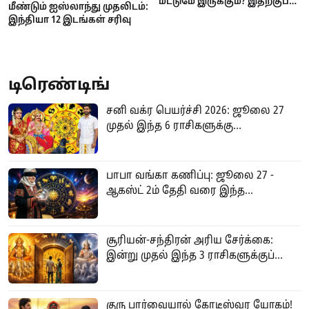
மட்டுமே இருக்கும்? இதற்குப்
மீண்டும் ஐஸ்லாந்து முதலிடம்:
பின்னால் இருக்கும்
இந்தியா 12 இடங்கள் சரிவு
அறிவியல் காரணம் என்ன?
டிரெண்டிங்
சனி வக்ர பெயர்ச்சி 2026: ஜூலை 27
முதல் இந்த 6 ராசிகளுக்கு...
பாபா வங்கா கணிப்பு: ஜூலை 27 -
ஆகஸ்ட் 2ம் தேதி வரை இந்த...
சூரியன்-சந்திரன் அரிய சேர்க்கை:
இன்று முதல் இந்த 3 ராசிகளுக்குப்...
குரு பார்வையால் கோடீஸ்வர யோகம்!