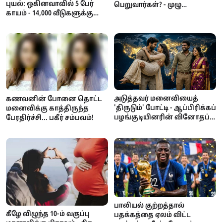
புயல்: ஒகினவாவில் 5 பேர்
பெறுவார்கள்? - முழு
காயம் - 14,000 வீடுகளுக்கு
விவரங்கள்!
மின் துண்டிப்பு! சீனா நோக்கி
நகரும் புயல்
அடுத்தவர் மனைவியைத்
கணவனின் போனை தொட்ட
'திருடும்' போட்டி - ஆப்பிரிக்கப்
மனைவிக்கு காத்திருந்த
பழங்குடியினரின் வினோதப்
பேரதிர்ச்சி... பகீர் சம்பவம்!
பாரம்பரியம்!
பாலியல் குற்றத்தால்
கீழே விழுந்த 10-ம் வகுப்பு
பதக்கத்தை ஏலம் விட்ட