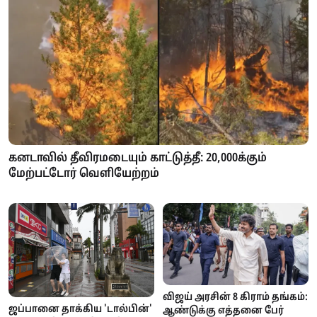
கனடாவில் தீவிரமடையும் காட்டுத்தீ: 20,000க்கும்
மேற்பட்டோர் வெளியேற்றம்
விஜய் அரசின் 8 கிராம் தங்கம்:
ஜப்பானை தாக்கிய 'டால்பின்'
ஆண்டுக்கு எத்தனை பேர்