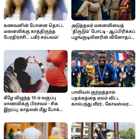
அடுத்தவர் மனைவியைத்
கணவனின் போனை தொட்ட
'திருடும்' போட்டி - ஆப்பிரிக்கப்
மனைவிக்கு காத்திருந்த
பழங்குடியினரின் வினோதப்
பேரதிர்ச்சி... பகீர் சம்பவம்!
பாரம்பரியம்!
பாலியல் குற்றத்தால்
கீழே விழுந்த 10-ம் வகுப்பு
பதக்கத்தை ஏலம் விட்ட
மாணவிக்கு பிரசவம் - சிசு
கால்பந்து வீரர்.. கோடீஸ்வரன்
இறப்பு; காதலன் மீது போக்சோ
டூ கடனாளி.. அதிர்ச்சி
வழக்கு!
சம்பவம்!