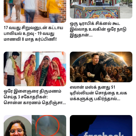
ஒரு டிராபிக் சிக்னல் கூட
17 வயது சிறுவனுடன் கட்டாய
இல்லாத உலகின் ஒரே நாடு
பாலியல் உறவு - 19 வயது
இதுதான்...
மாணவி 8 மாத கர்ப்பிணி!
எலான் மஸ்க் தனது $1
ஒரே இளைஞரை திருமணம்
டிரில்லியன் சொத்தை உலக
செய்த 3 சகோதரிகள்:
மக்களுக்கு பகிர்ந்தால்
சொன்ன காரணம் தெரிஞ்சா
ஒருவருக்கு எவ்வளவு
ஷாக் ஆகிடுவீங்க..!
கிடைக்கும்? ஆச்சரியப்பட
வைக்கும் கணக்குகள்!