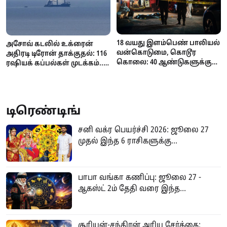
18 வயது இளம்பெண் பாலியல்
அசோவ் கடலில் உக்ரைன்
வன்கொடுமை, கொடூர
அதிரடி டிரோன் தாக்குதல்: 116
கொலை: 40 ஆண்டுகளுக்குப்
ரஷியக் கப்பல்கள் முடக்கம்..
பின் 74 வயது முதியவருக்கு
கோதுமை ஏற்றுமதி
மரண தண்டனை
பாதிப்பால் உலகளவில்
நிறைவேற்றம்!
தட்டுப்பாடு அபாயம்!
டிரெண்டிங்
சனி வக்ர பெயர்ச்சி 2026: ஜூலை 27
முதல் இந்த 6 ராசிகளுக்கு...
பாபா வங்கா கணிப்பு: ஜூலை 27 -
ஆகஸ்ட் 2ம் தேதி வரை இந்த...
சூரியன்-சந்திரன் அரிய சேர்க்கை: