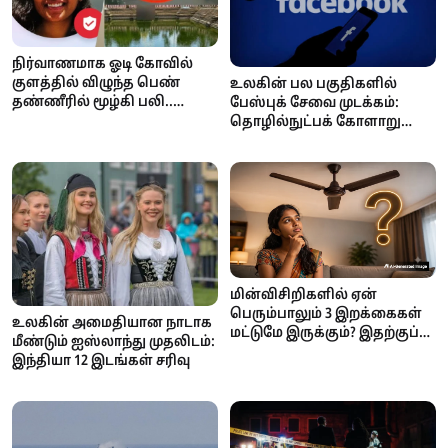
நிர்வாணமாக ஓடி கோவில்
குளத்தில் விழுந்த பெண்
உலகின் பல பகுதிகளில்
தண்ணீரில் மூழ்கி பலி..
பேஸ்புக் சேவை முடக்கம்:
நடந்தது என்ன?
தொழில்நுட்பக் கோளாறு
தான் காரணம் என மெட்டா
அதிகாரப்பூர்வ தகவல்!
மின்விசிறிகளில் ஏன்
பெரும்பாலும் 3 இறக்கைகள்
உலகின் அமைதியான நாடாக
மட்டுமே இருக்கும்? இதற்குப்
மீண்டும் ஐஸ்லாந்து முதலிடம்:
பின்னால் இருக்கும்
இந்தியா 12 இடங்கள் சரிவு
அறிவியல் காரணம் என்ன?