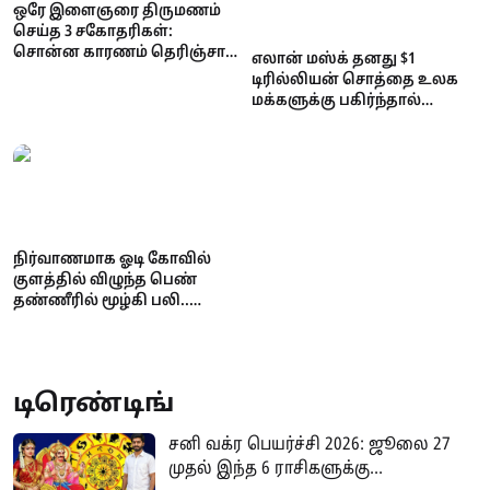
ஒரே இளைஞரை திருமணம்
செய்த 3 சகோதரிகள்:
சொன்ன காரணம் தெரிஞ்சா
எலான் மஸ்க் தனது $1
ஷாக் ஆகிடுவீங்க..!
டிரில்லியன் சொத்தை உலக
மக்களுக்கு பகிர்ந்தால்
ஒருவருக்கு எவ்வளவு
கிடைக்கும்? ஆச்சரியப்பட
வைக்கும் கணக்குகள்!
நிர்வாணமாக ஓடி கோவில்
குளத்தில் விழுந்த பெண்
தண்ணீரில் மூழ்கி பலி..
நடந்தது என்ன?
டிரெண்டிங்
சனி வக்ர பெயர்ச்சி 2026: ஜூலை 27
முதல் இந்த 6 ராசிகளுக்கு...