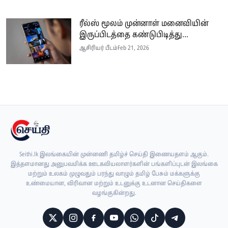
ரீல்ஸ் மூலம் முன்னாள் மனைவியின்
இருப்பிடத்தை கண்டுபிடித்து...
ஆசிரியர் பீடம்
Feb 21, 2026
Seithi.lk இலங்கையின் முன்னணி தமிழ்ச் செய்தி இணையதளம் ஆகும்.
இத்தளமானது அனுபவமிக்க ஊடகவியலாளர்களின் பங்களிப்புடன் இலங்கை
மற்றும் உலகம் முழுவதும் பரந்து வாழும் தமிழ் பேசும் மக்களுக்கு
உண்மையான, விரிவான மற்றும் உடனுக்கு உடனான செய்திகளை
வழங்குகின்றது.