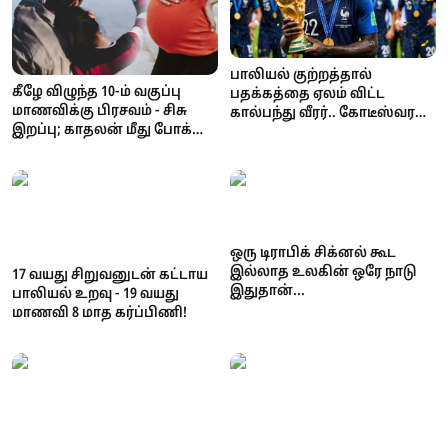
பாலியல் குற்றத்தால்
கீழே விழுந்த 10-ம் வகுப்பு
பதக்கத்தை ஏலம் விட்ட
மாணவிக்கு பிரசவம் - சிசு
கால்பந்து வீரர்.. கோடீஸ்வரன்
இறப்பு; காதலன் மீது போக்சோ
டூ கடனாளி.. அதிர்ச்சி
வழக்கு!
சம்பவம்!
ஒரு டிராபிக் சிக்னல் கூட
இல்லாத உலகின் ஒரே நாடு
17 வயது சிறுவனுடன் கட்டாய
இதுதான்...
பாலியல் உறவு - 19 வயது
மாணவி 8 மாத கர்ப்பிணி!