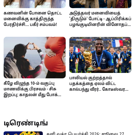
அடுத்தவர் மனைவியைத்
கணவனின் போனை தொட்ட
'திருடும்' போட்டி - ஆப்பிரிக்கப்
மனைவிக்கு காத்திருந்த
பழங்குடியினரின் வினோதப்
பேரதிர்ச்சி... பகீர் சம்பவம்!
பாரம்பரியம்!
பாலியல் குற்றத்தால்
கீழே விழுந்த 10-ம் வகுப்பு
பதக்கத்தை ஏலம் விட்ட
மாணவிக்கு பிரசவம் - சிசு
கால்பந்து வீரர்.. கோடீஸ்வரன்
இறப்பு; காதலன் மீது போக்சோ
டூ கடனாளி.. அதிர்ச்சி
வழக்கு!
சம்பவம்!
டிரெண்டிங்
சனி வக்ர பெயர்ச்சி 2026: ஜூலை 27