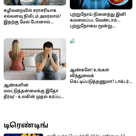
கழிவறையில் சராசரியாக
புற்றுநோய் நினைத்து இனி
எவ்வளவு நிமிடம் அமரலாம்?
கவலைப்பட வேண்டாம்...
இதற்கு மேல் போனால்
புற்றுநோயை மூன்று
டேஞ்சர் – மருத்துவ
ஆண்டுகளுக்கு முன்பே
எச்சரிக்கை
கண்டறியும் AI தொழில்நுட்பம்!
ஆண்களே! உங்கள்
விந்துவைக்
கெட்டிப்படுத்தணுமா? டாக்டர்
ஆண்களின்
சொல்லும் 5 உணவுகள் இதோ!
மலட்டுத்தன்மைக்கு இதோ
தீர்வு! - உலகின் முதல் கர்ப்பம்
வெற்றி
டிரெண்டிங்