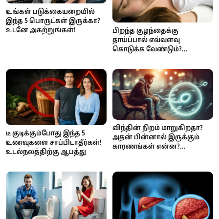
உங்கள் படுக்கையறையில்
இந்த 5 பொருட்கள் இருக்கா?
உடனே அகற்றுங்கள்!
பிறந்த குழந்தைக்கு
தாய்ப்பால் எவ்வளவு
கொடுக்க வேண்டும்?
அதிகமாக கொடுத்தால்
உண்டாகும் பக்க விளைவுகள்
விந்தின் நிறம் மாறுகிறதா?
டீ குடிக்கும்போது இந்த 5
அதன் பின்னால் இருக்கும்
உணவுகளை சாப்பிடாதீர்கள்!
காரணங்கள் என்ன?
உடல்நலத்திற்கு ஆபத்து
ஆண்களே கவனம்!