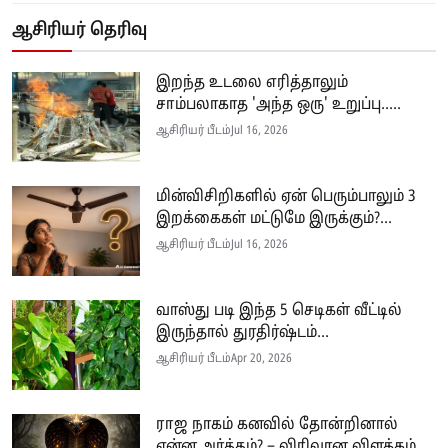
ஆசிரியர் தெரிவு
இறந்த உடலை எரித்தாலும்
சாம்பலாகாத 'அந்த ஒரு' உறுப்பு.....
ஆசிரியர் பீடம்
Jul 16, 2026
மின்விசிறிகளில் ஏன் பெரும்பாலும் 3
இறக்கைகள் மட்டுமே இருக்கும்?...
ஆசிரியர் பீடம்
Jul 16, 2026
வாஸ்து படி இந்த 5 செடிகள் வீட்டில்
இருந்தால் துரதிர்ஷ்டம்...
ஆசிரியர் பீடம்
Apr 20, 2026
ராஜ நாகம் கனவில் தோன்றினால்
என்ன அர்த்தம்? – விரிவான விளக்கம்...