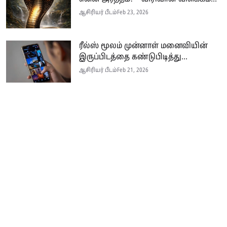
ஆசிரியர் பீடம்
Feb 23, 2026
ரீல்ஸ் மூலம் முன்னாள் மனைவியின்
இருப்பிடத்தை கண்டுபிடித்து...
ஆசிரியர் பீடம்
Feb 21, 2026
Seithi.lk இலங்கையின் முன்னணி தமிழ்ச் செய்தி இணையதளம் ஆகும்.
இத்தளமானது அனுபவமிக்க ஊடகவியலாளர்களின் பங்களிப்புடன் இலங்கை
மற்றும் உலகம் முழுவதும் பரந்து வாழும் தமிழ் பேசும் மக்களுக்கு
உண்மையான, விரிவான மற்றும் உடனுக்கு உடனான செய்திகளை
வழங்குகின்றது.