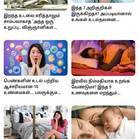
இந்த 7 அறிகுறிகள்
இருக்கிறதா? அப்படியானால்
இறந்த உடலை எரித்தாலும்
உங்கள் உடல்நலனை
சாம்பலாகாத 'அந்த ஒரு'
அலட்சியப்படுத்தாதீர்கள்!
உறுப்பு.. விஞ்ஞானிகள்
வியக்கும் மனித உடலின்
அதிசயம்!
பெண்களின் உடல் பற்றிய
இரவில் நிம்மதியாக உறங்க
ஆச்சரியமான 10
வேண்டுமா? இந்த 9
உண்மைகள்... பலருக்கும்
உணவுகளை மறந்தும்
தெரியாத அறிவியல்
சாப்பிடாதீர்கள்!
தகவல்கள்!