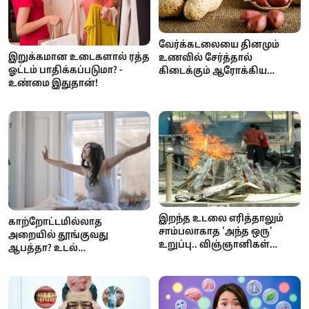
வேர்க்கடலையை தினமும்
இறுக்கமான உடைகளால் ரத்த
உணவில் சேர்த்தால்
ஓட்டம் பாதிக்கப்படுமா? -
கிடைக்கும் ஆரோக்கிய
உண்மை இதுதான்!
நன்மைகள்
இறந்த உடலை எரித்தாலும்
காற்றோட்டமில்லாத
சாம்பலாகாத 'அந்த ஒரு'
அறையில் தூங்குவது
உறுப்பு.. விஞ்ஞானிகள்
ஆபத்தா? உடல்
வியக்கும் மனித உடலின்
ஆரோக்கியத்தில் ஏற்படும்
அதிசயம்!
பாதிப்புகள்