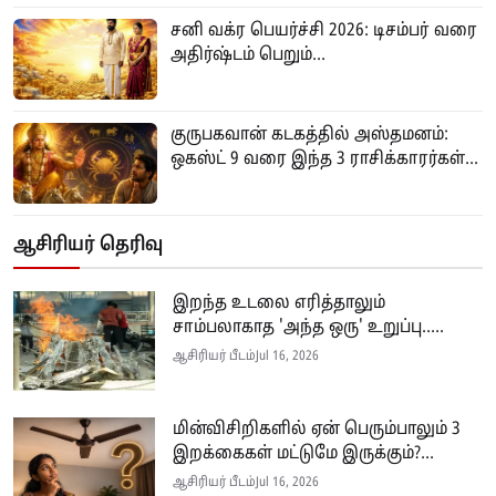
சனி வக்ர பெயர்ச்சி 2026: டிசம்பர் வரை
அதிர்ஷ்டம் பெறும்...
குருபகவான் கடகத்தில் அஸ்தமனம்:
ஒகஸ்ட் 9 வரை இந்த 3 ராசிக்காரர்கள்...
ஆசிரியர் தெரிவு
இறந்த உடலை எரித்தாலும்
சாம்பலாகாத 'அந்த ஒரு' உறுப்பு.....
ஆசிரியர் பீடம்
Jul 16, 2026
மின்விசிறிகளில் ஏன் பெரும்பாலும் 3
இறக்கைகள் மட்டுமே இருக்கும்?...
ஆசிரியர் பீடம்
Jul 16, 2026