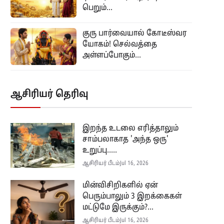
பெறும்...
குரு பார்வையால் கோடீஸ்வர
யோகம்! செல்வத்தை
அள்ளப்போகும்...
ஆசிரியர் தெரிவு
இறந்த உடலை எரித்தாலும்
சாம்பலாகாத 'அந்த ஒரு'
உறுப்பு.....
ஆசிரியர் பீடம்
Jul 16, 2026
மின்விசிறிகளில் ஏன்
பெரும்பாலும் 3 இறக்கைகள்
மட்டுமே இருக்கும்?...
ஆசிரியர் பீடம்
Jul 16, 2026