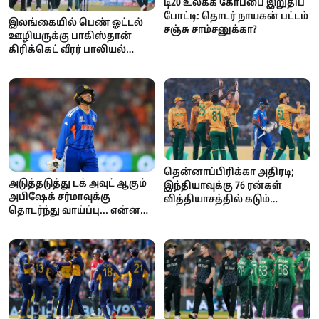
டி20 உலகக் கோப்பை இறுதிப்
போட்டி: தொடர் நாயகன் பட்டம்
இலங்கையில் பெண் ஓட்டல்
சஞ்சு சாம்சனுக்கா?
ஊழியருக்கு பாகிஸ்தான்
கிரிக்கெட் வீரர் பாலியல்
தொந்தரவு.. அதிர்ச்சி
சம்பவம்..!
தென்னாப்பிரிக்கா அதிரடி;
அடுத்தடுத்து டக் அவுட் ஆகும்
இந்தியாவுக்கு 76 ரன்கள்
அபிஷேக் சர்மாவுக்கு
வித்தியாசத்தில் கடும்
தொடர்ந்து வாய்ப்பு... என்ன
தோல்வி!
காரணம்?