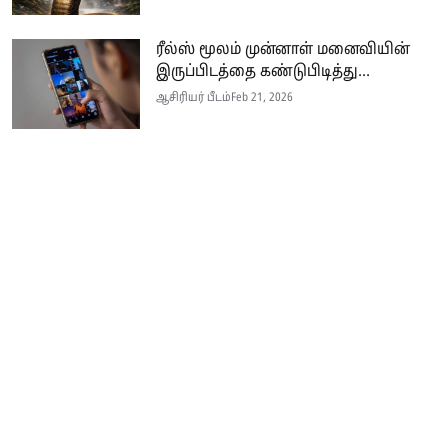
ரீல்ஸ் மூலம் முன்னாள் மனைவியின்
இருப்பிடத்தை கண்டுபிடித்து...
ஆசிரியர் பீடம்
Feb 21, 2026
Seithi.lk இலங்கையின் முன்னணி தமிழ்ச் செய்தி இணையதளம் ஆகும்.
இத்தளமானது அனுபவமிக்க ஊடகவியலாளர்களின் பங்களிப்புடன் இலங்கை
மற்றும் உலகம் முழுவதும் பரந்து வாழும் தமிழ் பேசும் மக்களுக்கு
உண்மையான, விரிவான மற்றும் உடனுக்கு உடனான செய்திகளை
வழங்குகின்றது.