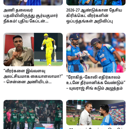
அணி தலைவர்
2026-27 ஆண்டுக்கான தேசிய
பதவியிலிருந்து சூர்யகுமார்
கிரிக்கெட் வீரர்களின்
நீக்கம்! புதிய கேப்டன்
ஒப்பந்தங்கள் அறிவிப்பு
இவர்தான்
“வீரர்களை இவ்வளவு
அலட்சியமாக கையாளலாமா?”
“ரோகித்–கோலி எதிர்காலம்
– சென்னை அணியிடம்
உடனே தீர்மானிக்க வேண்டும்”
அஸ்வின் கடும் கேள்வி
– யுவராஜ் சிங் கடும் அழுத்தம்