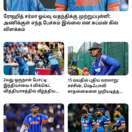
ரோஹித் சர்மா ஓய்வு வதந்திக்கு முற்றுப்புள்ளி:
அணிக்குள் எந்த பேச்சும் இல்லை என சுப்மன் கில்
விளக்கம்
2வது ஒருநாள் போட்டி:
15 வயதில் புதிய வரலாறு:
இந்தியாவை 4 விக்கெட்
சச்சின், ஷெஃபாலி
வித்தியாசத்தில் வீழ்த்திய
சாதனைகளை முறியடித்த
இங்கிலாந்து... தொடர் 1-1 என
வைபவ் சூர்யவன்ஷி
சமன்!