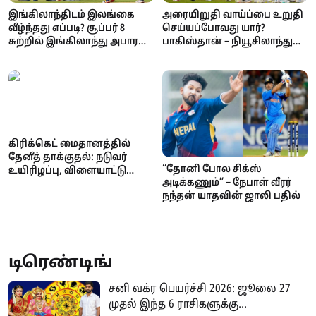
இங்கிலாந்திடம் இலங்கை
அரையிறுதி வாய்ப்பை உறுதி
வீழ்ந்தது எப்படி? சூப்பர் 8
செய்யப்போவது யார்?
சுற்றில் இங்கிலாந்து அபார
பாகிஸ்தான் – நியூசிலாந்து
வெற்றி!
மோதல்
கிரிக்கெட் மைதானத்தில்
தேனீத் தாக்குதல்: நடுவர்
“தோனி போல சிக்ஸ்
உயிரிழப்பு, விளையாட்டு
அடிக்கணும்” – நேபாள் வீரர்
உலகம் சோகம்
நந்தன் யாதவின் ஜாலி பதில்
டிரெண்டிங்
சனி வக்ர பெயர்ச்சி 2026: ஜூலை 27
முதல் இந்த 6 ராசிகளுக்கு...