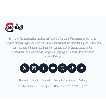
Seithi.lk இலங்கையின் முன்னணி தமிழ்ச் செய்தி இணையதளம் ஆகும்.
இத்தளமானது அனுபவமிக்க ஊடகவியலாளர்களின் பங்களிப்புடன் இலங்கை
மற்றும் உலகம் முழுவதும் பரந்து வாழும் தமிழ் பேசும் மக்களுக்கு
உண்மையான, விரிவான மற்றும் உடனுக்கு உடனான செய்திகளை
வழங்குகின்றது.
Home
Contact
Contact
Terms & Conditions
Gallery
© 2026 Seithi.lk
|
Designed & Developed by
Infox Digital