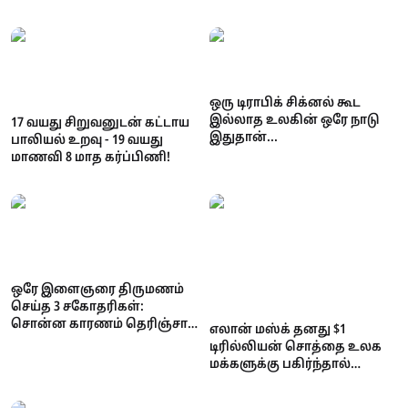
வழக்கு!
சம்பவம்!
ஒரு டிராபிக் சிக்னல் கூட
இல்லாத உலகின் ஒரே நாடு
17 வயது சிறுவனுடன் கட்டாய
இதுதான்...
பாலியல் உறவு - 19 வயது
மாணவி 8 மாத கர்ப்பிணி!
ஒரே இளைஞரை திருமணம்
செய்த 3 சகோதரிகள்:
சொன்ன காரணம் தெரிஞ்சா
எலான் மஸ்க் தனது $1
ஷாக் ஆகிடுவீங்க..!
டிரில்லியன் சொத்தை உலக
மக்களுக்கு பகிர்ந்தால்
ஒருவருக்கு எவ்வளவு
கிடைக்கும்? ஆச்சரியப்பட