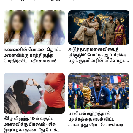
அடுத்தவர் மனைவியைத்
கணவனின் போனை தொட்ட
'திருடும்' போட்டி - ஆப்பிரிக்கப்
மனைவிக்கு காத்திருந்த
பழங்குடியினரின் வினோதப்
பேரதிர்ச்சி... பகீர் சம்பவம்!
பாரம்பரியம்!
பாலியல் குற்றத்தால்
கீழே விழுந்த 10-ம் வகுப்பு
பதக்கத்தை ஏலம் விட்ட
மாணவிக்கு பிரசவம் - சிசு
கால்பந்து வீரர்.. கோடீஸ்வரன்
இறப்பு; காதலன் மீது போக்சோ
டூ கடனாளி.. அதிர்ச்சி