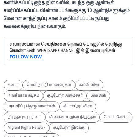
கணிக்கப்பட்டிருந்த நிலையில், கடந்த ஒரு ஆண்டில்
சமர்ப்பிக்கப்பட்ட விண்ணப்பங்களுக்கு 10 ஆண்டுகளுக்கும்
மேலான காத்திருப்பு காலம் குறிப்பிடப்பட்டிருப்பது
கவலைக்குரிய நிலையாகும்.
சுவாரஸ்யமான செய்திகளை நொடிப் பொழுதில் தெரிந்து
கொள்ள Seithi WHATSAPP CHANNEL இல் இணையுங்கள்
FOLLOW NOW
கனடா
வெளிநாட்டு மாணவர்கள்
கல்வி விசா
அங்கீகாரக் கடிதம்
குடியேற்ற அமைச்சர்
Lena Diab
பராமரிப்பு தொழிலாளர்கள்
ஸ்டார்ட்அப் விசா
நிரந்தர குடியுரிமை
விண்ணப்ப இடைநிறுத்தம்
Canada Gazette
Migrant Rights Network
குடியேற்ற இலக்கு