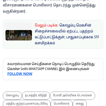
விசாரணைகளை பொலிஸார் தொடர்ந்து முன்னெடுத்து
வருகின்றனர்.
மேலும் படிக்க:
கொழும்பு மெகசின்
சிறைச்சாலையில் ஏற்பட்ட பதற்றம்
கட்டுப்பாட்டுக்குள்; பாதுகாப்புக்காக STF
களமிறக்கம்
சுவாரஸ்யமான செய்திகளை நொடிப் பொழுதில் தெரிந்து
கொள்ள Seithi WHATSAPP CHANNEL இல் இணையுங்கள்
FOLLOW NOW
கொழும்பு
நட்சத்திர விடுதி
போலி அமெரிக்க டொலர்கள்
மத்திய குற்றப்புலனாய்வு பிரிவு
பொலிஸார்
கைது