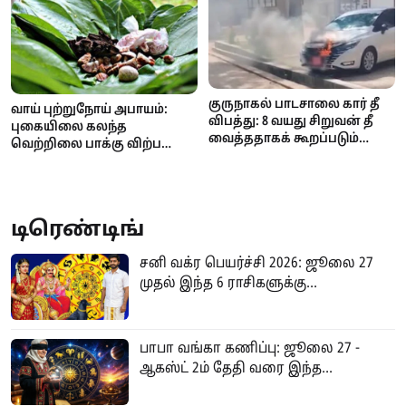
குருநாகல் பாடசாலை கார் தீ
வாய் புற்றுநோய் அபாயம்:
விபத்து: 8 வயது சிறுவன் தீ
புகையிலை கலந்த
வைத்ததாகக் கூறப்படும்
வெற்றிலை பாக்கு விற்பனை
குற்றச்சாட்டை மறுத்தது
மற்றும் விநியோகத்திற்குத்
பொலிஸ்!
தடை..
டிரெண்டிங்
சனி வக்ர பெயர்ச்சி 2026: ஜூலை 27
முதல் இந்த 6 ராசிகளுக்கு...
பாபா வங்கா கணிப்பு: ஜூலை 27 -
ஆகஸ்ட் 2ம் தேதி வரை இந்த...