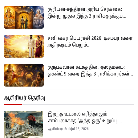
சூரியன்-சந்திரன் அரிய சேர்க்கை:
இன்று முதல் இந்த 3 ராசிகளுக்குப்...
சனி வக்ர பெயர்ச்சி 2026: டிசம்பர் வரை
அதிர்ஷ்டம் பெறும்...
குருபகவான் கடகத்தில் அஸ்தமனம்:
ஒகஸ்ட் 9 வரை இந்த 3 ராசிக்காரர்கள்...
ஆசிரியர் தெரிவு
இறந்த உடலை எரித்தாலும்
சாம்பலாகாத 'அந்த ஒரு' உறுப்பு.....
ஆசிரியர் பீடம்
Jul 16, 2026