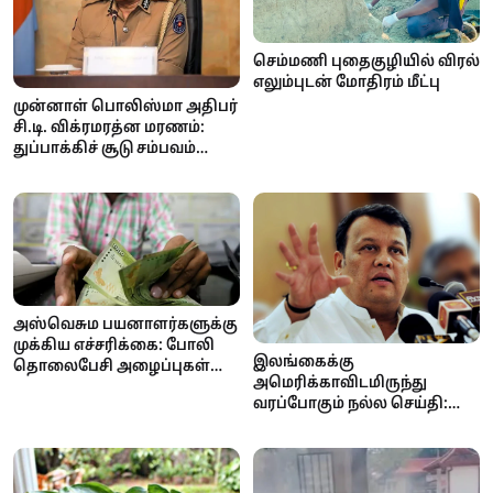
செம்மணி புதைகுழியில் விரல்
எலும்புடன் மோதிரம் மீட்பு
முன்னாள் பொலிஸ்மா அதிபர்
சி.டி. விக்ரமரத்ன மரணம்:
துப்பாக்கிச் சூடு சம்பவம்
குறித்து தீவிர விசாரணை
ஆரம்பம்
அஸ்வெசும பயனாளர்களுக்கு
முக்கிய எச்சரிக்கை: போலி
இலங்கைக்கு
தொலைபேசி அழைப்புகள்
அமெரிக்காவிடமிருந்து
மூலம் பண மோசடி முயற்சி!
வரப்போகும் நல்ல செய்தி:
ஏற்றுமதி வரிச்சலுகை குறைய
வாய்ப்பு