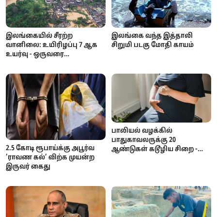
இலங்கையில் சீரற்ற
இலங்கை வந்த இத்தாலி
வானிலை: உயிரிழப்பு 7 ஆக
சிறுமி படகு மோதி காயம்
உயர்வு - ஒருவரை
காணவில்லை; கண்டி,
நுவரெலியா
பாடசாலைகளுக்கு விடுமுறை
பாலியல் வழக்கில்
பாதுகாவலருக்கு 20
2.5 கோடி ரூபாய்க்கு அபூர்வ
ஆண்டுகள் கடூழிய சிறை -
’ராவண கல்’ விற்க முயன்ற
நீதிமன்றம் வழங்கிய அதிரடித்
இருவர் கைது
தீர்ப்பு!