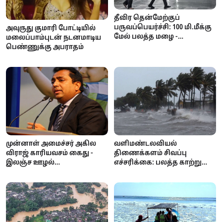
தீவிர தென்மேற்குப்
பருவப்பெயர்ச்சி: 100 மி.மீக்கு
அவுருது குமாரி போட்டியில்
மேல் பலத்த மழை -
மலைப்பாம்புடன் நடனமாடிய
வளிமண்டலவியல்
பெண்ணுக்கு அபராதம்
திணைக்களம் எச்சரிக்கை!
முன்னாள் அமைச்சர் அகில
வளிமண்டலவியல்
விராஜ் காரியவசம் கைது -
திணைக்களம் சிவப்பு
இலஞ்ச ஊழல்
எச்சரிக்கை: பலத்த காற்று
ஆணைக்குழுவில்
மற்றும் கொந்தளிப்பான கடல்
வாக்குமூலம் அளிக்க
- மீனவர்களுக்கு முக்கிய
வந்தபோது அதிரடி!
அறிவிப்பு!