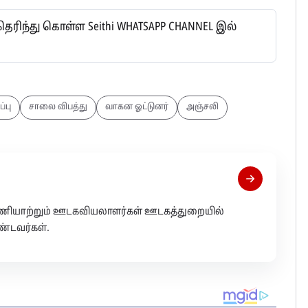
ிந்து கொள்ள Seithi WHATSAPP CHANNEL இல்
்பு
சாலை விபத்து
வாகன ஓட்டுனர்
அஞ்சலி
 பணியாற்றும் ஊடகவியலாளர்கள் ஊடகத்துறையில்
்டவர்கள்.