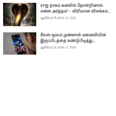
ராஜ நாகம் கனவில் தோன்றினால்
என்ன அர்த்தம்? – விரிவான விளக்கம்...
ஆசிரியர் பீடம்
Feb 23, 2026
ரீல்ஸ் மூலம் முன்னாள் மனைவியின்
இருப்பிடத்தை கண்டுபிடித்து...
ஆசிரியர் பீடம்
Feb 21, 2026
Seithi.lk இலங்கையின் முன்னணி தமிழ்ச் செய்தி இணையதளம் ஆகும்.
இத்தளமானது அனுபவமிக்க ஊடகவியலாளர்களின் பங்களிப்புடன் இலங்கை
மற்றும் உலகம் முழுவதும் பரந்து வாழும் தமிழ் பேசும் மக்களுக்கு