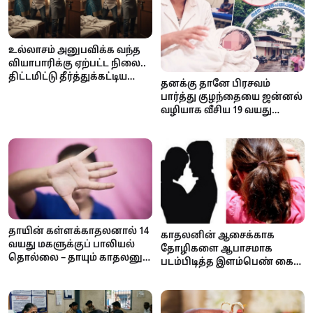
உல்லாசம் அனுபவிக்க வந்த
வியாபாரிக்கு ஏற்பட்ட நிலை..
திட்டமிட்டு தீர்த்துக்கட்டிய
தனக்கு தானே பிரசவம்
கள்ளக்காதலி!
பார்த்து குழந்தையை ஜன்னல்
வழியாக வீசிய 19 வயது
கல்லூரி மாணவி!
தாயின் கள்ளக்காதலனால் 14
காதலனின் ஆசைக்காக
வயது மகளுக்குப் பாலியல்
தோழிகளை ஆபாசமாக
தொல்லை – தாயும் காதலனும்
படம்பிடித்த இளம்பெண் கைது
கைது
– காதலனுக்கு வலை