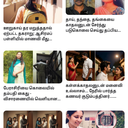
தாய், தந்தை, தங்கையை
காதலனுடன் சேர்ந்து
ஊறுகாய் தர மறுத்ததால்
படுகொலை செய்து தப்பிய
ஏற்பட்ட தகராறு; ஆசிரமப்
மகள் கைது!
பள்ளியில் மாணவி மீது
கத்திக்குத்து தாக்குதல்
கள்ளக்காதலனுடன் மனைவி
பேராசிரியை கொலையில்
உல்லாசம்... நேரில் பார்த்த
தம்பதி கைது -
கணவர் குடும்பத்தினர்...
விசாரணையில் வெளியான
அடுத்து நடந்த கோரம்
அதிர்ச்சி தகவல்