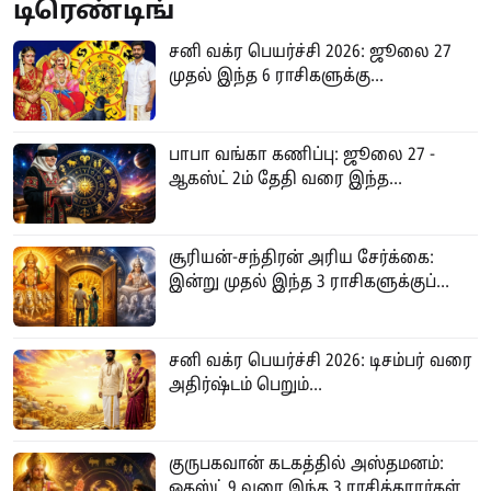
டிரெண்டிங்
சனி வக்ர பெயர்ச்சி 2026: ஜூலை 27
முதல் இந்த 6 ராசிகளுக்கு...
பாபா வங்கா கணிப்பு: ஜூலை 27 -
ஆகஸ்ட் 2ம் தேதி வரை இந்த...
சூரியன்-சந்திரன் அரிய சேர்க்கை:
இன்று முதல் இந்த 3 ராசிகளுக்குப்...
சனி வக்ர பெயர்ச்சி 2026: டிசம்பர் வரை
அதிர்ஷ்டம் பெறும்...
குருபகவான் கடகத்தில் அஸ்தமனம்:
ஒகஸ்ட் 9 வரை இந்த 3 ராசிக்காரர்கள்...