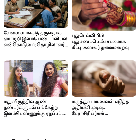
வேலை வாங்கித் தருவதாக
புதுடெல்லியில்
ஏமாற்றி இளம்பெண் பாலியல்
புதுமணப்பெண் சடலமாக
வன்கொடுமை; தொழிலாளர்
மீட்பு: கணவர் தலைமறைவு
கைது
மது விருந்தில் ஆண்
மருத்துவ மாணவன் எடுத்த
நண்பர்களுடன் பங்கேற்ற
அதிர்ச்சி முடிவு...
இளம்பெண்ணுக்கு ஏறப்பட்ட
பேராசிரியர்கள்
நிலை!
துன்புறுத்தியதாக
குடும்பத்தினர் குற்றச்சாட்டு