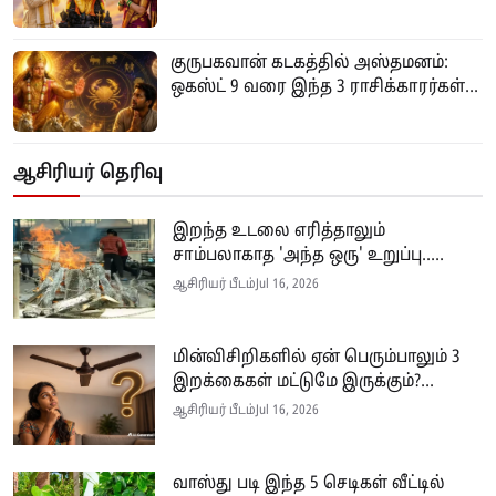
குருபகவான் கடகத்தில் அஸ்தமனம்:
ஒகஸ்ட் 9 வரை இந்த 3 ராசிக்காரர்கள்...
ஆசிரியர் தெரிவு
இறந்த உடலை எரித்தாலும்
சாம்பலாகாத 'அந்த ஒரு' உறுப்பு.....
ஆசிரியர் பீடம்
Jul 16, 2026
மின்விசிறிகளில் ஏன் பெரும்பாலும் 3
இறக்கைகள் மட்டுமே இருக்கும்?...
ஆசிரியர் பீடம்
Jul 16, 2026
வாஸ்து படி இந்த 5 செடிகள் வீட்டில்