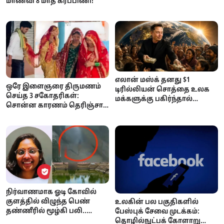
மாணவி 8 மாத கர்ப்பிணி!
எலான் மஸ்க் தனது $1
ஒரே இளைஞரை திருமணம்
டிரில்லியன் சொத்தை உலக
செய்த 3 சகோதரிகள்:
மக்களுக்கு பகிர்ந்தால்
சொன்ன காரணம் தெரிஞ்சா
ஒருவருக்கு எவ்வளவு
ஷாக் ஆகிடுவீங்க..!
கிடைக்கும்? ஆச்சரியப்பட
வைக்கும் கணக்குகள்!
நிர்வாணமாக ஓடி கோவில்
குளத்தில் விழுந்த பெண்
உலகின் பல பகுதிகளில்
தண்ணீரில் மூழ்கி பலி..
பேஸ்புக் சேவை முடக்கம்:
நடந்தது என்ன?
தொழில்நுட்பக் கோளாறு