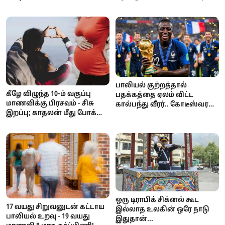
பாரம்பரியம்!
பாலியல் குற்றத்தால்
கீழே விழுந்த 10-ம் வகுப்பு
பதக்கத்தை ஏலம் விட்ட
மாணவிக்கு பிரசவம் - சிசு
கால்பந்து வீரர்.. கோடீஸ்வரன்
இறப்பு; காதலன் மீது போக்சோ
டூ கடனாளி.. அதிர்ச்சி
வழக்கு!
சம்பவம்!
ஒரு டிராபிக் சிக்னல் கூட
17 வயது சிறுவனுடன் கட்டாய
இல்லாத உலகின் ஒரே நாடு
பாலியல் உறவு - 19 வயது
இதுதான்...