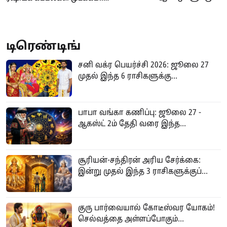
பின் 74 வயது முதியவருக்கு
கோதுமை ஏற்றுமதி
மரண தண்டனை
பாதிப்பால் உலகளவில்
நிறைவேற்றம்!
தட்டுப்பாடு அபாயம்!
டிரெண்டிங்
சனி வக்ர பெயர்ச்சி 2026: ஜூலை 27
முதல் இந்த 6 ராசிகளுக்கு...
பாபா வங்கா கணிப்பு: ஜூலை 27 -
ஆகஸ்ட் 2ம் தேதி வரை இந்த...
சூரியன்-சந்திரன் அரிய சேர்க்கை:
இன்று முதல் இந்த 3 ராசிகளுக்குப்...
குரு பார்வையால் கோடீஸ்வர யோகம்!
செல்வத்தை அள்ளப்போகும்...