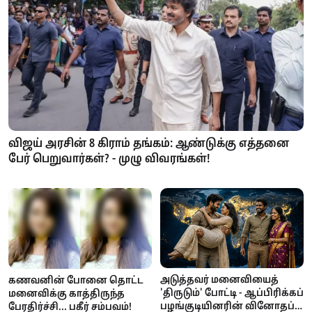
விஜய் அரசின் 8 கிராம் தங்கம்: ஆண்டுக்கு எத்தனை
பேர் பெறுவார்கள்? - முழு விவரங்கள்!
அடுத்தவர் மனைவியைத்
கணவனின் போனை தொட்ட
'திருடும்' போட்டி - ஆப்பிரிக்கப்
மனைவிக்கு காத்திருந்த
பழங்குடியினரின் வினோதப்
பேரதிர்ச்சி... பகீர் சம்பவம்!