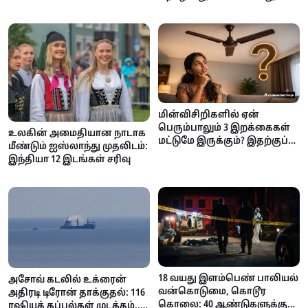
தான் காரணம் என மெட்டா
அதிகாரப்பூர்வ தகவல்!
மின்விசிறிகளில் ஏன்
பெரும்பாலும் 3 இறக்கைகள்
உலகின் அமைதியான நாடாக
மட்டுமே இருக்கும்? இதற்குப்
மீண்டும் ஐஸ்லாந்து முதலிடம்:
பின்னால் இருக்கும்
இந்தியா 12 இடங்கள் சரிவு
அறிவியல் காரணம் என்ன?
18 வயது இளம்பெண் பாலியல்
அசோவ் கடலில் உக்ரைன்
வன்கொடுமை, கொடூர
அதிரடி டிரோன் தாக்குதல்: 116
கொலை: 40 ஆண்டுகளுக்குப்
ரஷியக் கப்பல்கள் முடக்கம்..