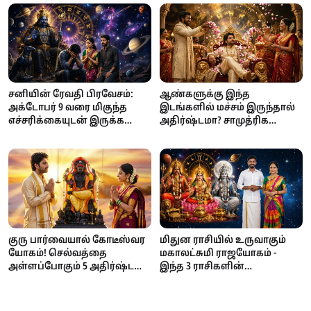
சனியின் ரேவதி பிரவேசம்:
ஆண்களுக்கு இந்த
அக்டோபர் 9 வரை மிகுந்த
இடங்களில் மச்சம் இருந்தால்
எச்சரிக்கையுடன் இருக்க
அதிர்ஷ்டமா? சாமுத்ரிக
வேண்டிய 3 ராசிகள்!
சாஸ்திரம் கூறும்
நம்பிக்கைகள்
குரு பார்வையால் கோடீஸ்வர
மிதுன ராசியில் உருவாகும்
யோகம்! செல்வத்தை
மகாலட்சுமி ராஜயோகம் -
அள்ளப்போகும் 5 அதிர்ஷ்ட
இந்த 3 ராசிகளின்
நட்சத்திரங்கள்!
பணக்கஷ்டம் தீரப்போகுது!