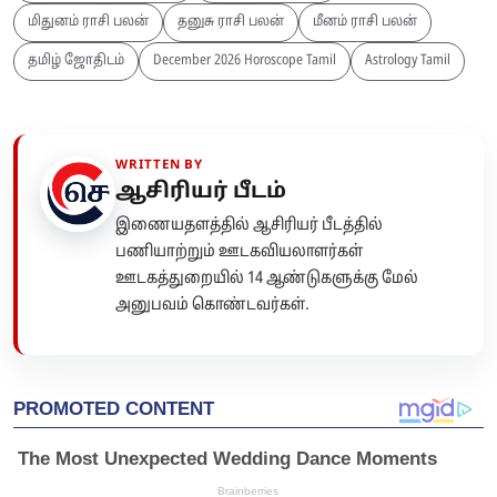
மிதுனம் ராசி பலன்
தனுசு ராசி பலன்
மீனம் ராசி பலன்
தமிழ் ஜோதிடம்
December 2026 Horoscope Tamil
Astrology Tamil
WRITTEN BY
ஆசிரியர் பீடம்
இணையதளத்தில் ஆசிரியர் பீடத்தில்
பணியாற்றும் ஊடகவியலாளர்கள்
ஊடகத்துறையில் 14 ஆண்டுகளுக்கு மேல்
அனுபவம் கொண்டவர்கள்.