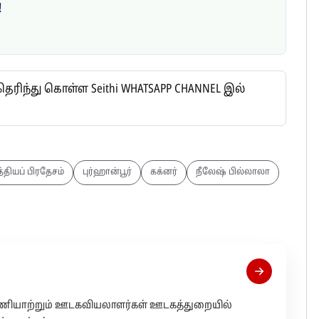
!
ிந்து கொள்ள Seithi WHATSAPP CHANNEL இல்
்தியப் பிரதேசம்
புர்ஹான்பூர்
கக்னர்
நீலேஷ் பில்லாலா
 பணியாற்றும் ஊடகவியலாளர்கள் ஊடகத்துறையில்