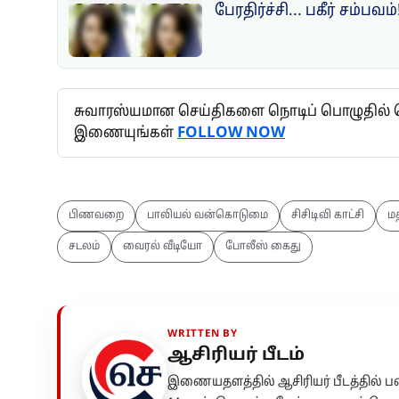
பேரதிர்ச்சி... பகீர் சம்பவம்
சுவாரஸ்யமான செய்திகளை நொடிப் பொழுதில் தெர
இணையுங்கள்
FOLLOW NOW
பிணவறை
பாலியல் வன்கொடுமை
சிசிடிவி காட்சி
மத
சடலம்
வைரல் வீடியோ
போலீஸ் கைது
WRITTEN BY
ஆசிரியர் பீடம்
இணையதளத்தில் ஆசிரியர் பீடத்தில்