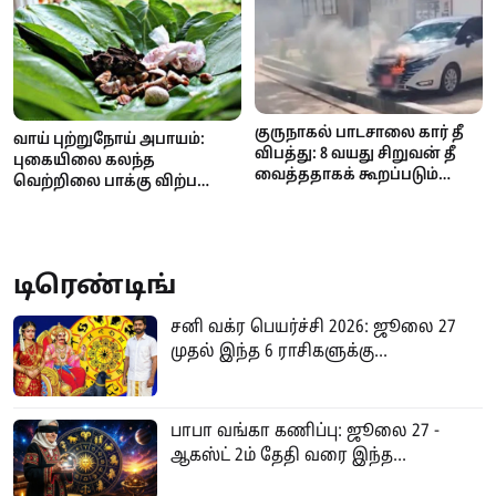
குருநாகல் பாடசாலை கார் தீ
வாய் புற்றுநோய் அபாயம்:
விபத்து: 8 வயது சிறுவன் தீ
புகையிலை கலந்த
வைத்ததாகக் கூறப்படும்
வெற்றிலை பாக்கு விற்பனை
குற்றச்சாட்டை மறுத்தது
மற்றும் விநியோகத்திற்குத்
பொலிஸ்!
தடை..
டிரெண்டிங்
சனி வக்ர பெயர்ச்சி 2026: ஜூலை 27
முதல் இந்த 6 ராசிகளுக்கு...
பாபா வங்கா கணிப்பு: ஜூலை 27 -
ஆகஸ்ட் 2ம் தேதி வரை இந்த...