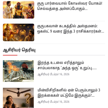
குரு பார்வையால் கோடீஸ்வர யோகம்!
செல்வத்தை அள்ளப்போகும்...
குருபகவான் கடகத்தில் அஸ்தமனம்:
ஒகஸ்ட் 9 வரை இந்த 3 ராசிக்காரர்கள்...
ஆசிரியர் தெரிவு
இறந்த உடலை எரித்தாலும்
சாம்பலாகாத 'அந்த ஒரு' உறுப்பு.....
ஆசிரியர் பீடம்
Jul 16, 2026
மின்விசிறிகளில் ஏன் பெரும்பாலும் 3
இறக்கைகள் மட்டுமே இருக்கும்?...
ஆசிரியர் பீடம்
Jul 16, 2026