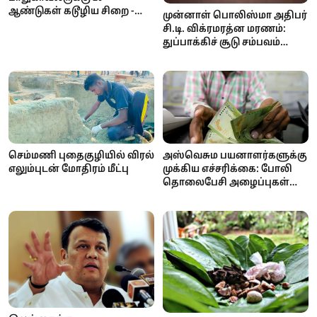
ஆண்டுகள் கடூழிய சிறை -
முன்னாள் பொலிஸ்மா அதிபர்
நீதிமன்றம் வழங்கிய அதிரடித்
சி.டி. விக்ரமரத்ன மரணம்:
தீர்ப்பு!
துப்பாக்கிச் சூடு சம்பவம்
குறித்து தீவிர விசாரணை
ஆரம்பம்
செம்மணி புதைகுழியில் விரல்
அஸ்வெசும பயனாளர்களுக்கு
எலும்புடன் மோதிரம் மீட்பு
முக்கிய எச்சரிக்கை: போலி
தொலைபேசி அழைப்புகள்
மூலம் பண மோசடி முயற்சி!