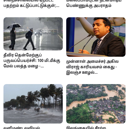
மலைப்பாம்புடன் நடனமாடிய
சிறைச்சாலையில் ஏற்பட்ட
பெண்ணுக்கு அபராதம்
பதற்றம் கட்டுப்பாட்டுக்குள்;
பாதுகாப்புக்காக STF
களமிறக்கம்
தீவிர தென்மேற்குப்
பருவப்பெயர்ச்சி: 100 மி.மீக்கு
முன்னாள் அமைச்சர் அகில
மேல் பலத்த மழை -
விராஜ் காரியவசம் கைது -
வளிமண்டலவியல்
இலஞ்ச ஊழல்
திணைக்களம் எச்சரிக்கை!
ஆணைக்குழுவில்
வாக்குமூலம் அளிக்க
வந்தபோது அதிரடி!
இலங்கையில் சீரற்ற
வளிமண்டலவியல்