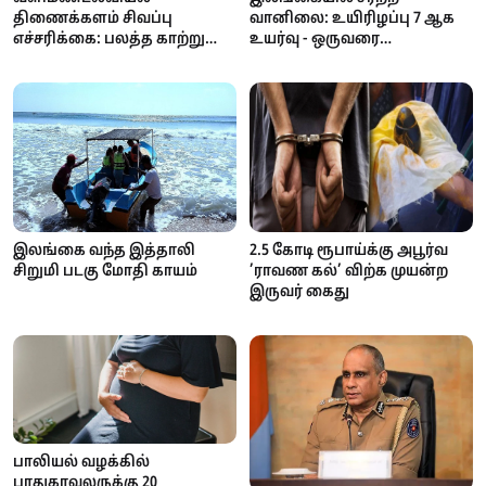
வானிலை: உயிரிழப்பு 7 ஆக
திணைக்களம் சிவப்பு
உயர்வு - ஒருவரை
எச்சரிக்கை: பலத்த காற்று
காணவில்லை; கண்டி,
மற்றும் கொந்தளிப்பான கடல்
நுவரெலியா
- மீனவர்களுக்கு முக்கிய
பாடசாலைகளுக்கு விடுமுறை
அறிவிப்பு!
இலங்கை வந்த இத்தாலி
2.5 கோடி ரூபாய்க்கு அபூர்வ
சிறுமி படகு மோதி காயம்
’ராவண கல்’ விற்க முயன்ற
இருவர் கைது
பாலியல் வழக்கில்
பாதுகாவலருக்கு 20