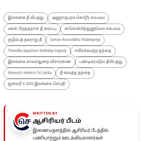
இலங்கை தீ விபத்து
அனுராதபுரம் கொடூர சம்பவம
மகள் பிறந்தநாள் தீ வைப்பு
காலென்பிந்துனுவெவ சம்பவம்
குடும்பத் தகராறு தீ
Saman Anuruddha Pradeepriya
Thimalka Jayashani birthday tragedy
ஈவிரக்கமற்ற தந்தை
இலங்கை காவல்துறை விசாரணை
பண்டிகரமடுவ தீவிபத்து
domestic violence Sri Lanka
தீ வைத்த தந்தை
ஜனவரி 6 2026 இலங்கை செய்தி
WRITTEN BY
ஆசிரியர் பீடம்
இணையதளத்தில் ஆசிரியர் பீடத்தில்
பணியாற்றும் ஊடகவியலாளர்கள்