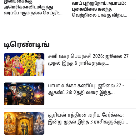
இலங்கைக்கு
வாய் புற்றுநோய் அபாயம்:
அமெரிக்காவிடமிருந்து
புகையிலை கலந்த
வரப்போகும் நல்ல செய்தி:
வெற்றிலை பாக்கு விற்பனை
ஏற்றுமதி வரிச்சலுகை குறைய
மற்றும் விநியோகத்திற்குத்
வாய்ப்பு
தடை..
டிரெண்டிங்
சனி வக்ர பெயர்ச்சி 2026: ஜூலை 27
முதல் இந்த 6 ராசிகளுக்கு...
பாபா வங்கா கணிப்பு: ஜூலை 27 -
ஆகஸ்ட் 2ம் தேதி வரை இந்த...
சூரியன்-சந்திரன் அரிய சேர்க்கை:
இன்று முதல் இந்த 3 ராசிகளுக்குப்...