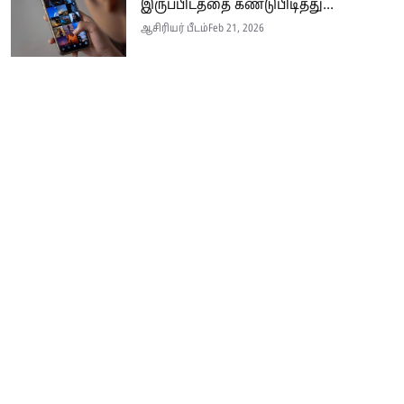
இருப்பிடத்தை கண்டுபிடித்து...
ஆசிரியர் பீடம்
Feb 21, 2026
Seithi.lk இலங்கையின் முன்னணி தமிழ்ச் செய்தி இணையதளம் ஆகும்.
இத்தளமானது அனுபவமிக்க ஊடகவியலாளர்களின் பங்களிப்புடன் இலங்கை
மற்றும் உலகம் முழுவதும் பரந்து வாழும் தமிழ் பேசும் மக்களுக்கு
உண்மையான, விரிவான மற்றும் உடனுக்கு உடனான செய்திகளை
வழங்குகின்றது.
Home
Contact
Contact
Terms & Conditions
Gallery
© 2026 Seithi.lk
|
Designed & Developed by
Infox Digital