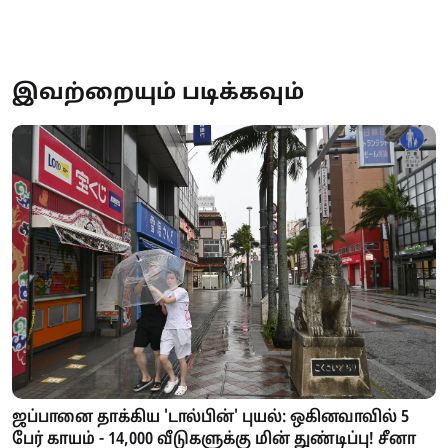
இவற்றையும் படிக்கவும்
ஜப்பானை தாக்கிய 'டால்பின்' புயல்: ஒகினவாவில் 5
பேர் காயம் - 14,000 வீடுகளுக்கு மின் துண்டிப்பு! சீனா