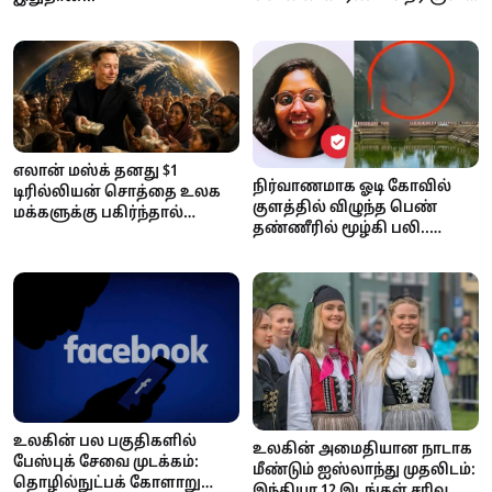
ஷாக் ஆகிடுவீங்க..!
எலான் மஸ்க் தனது $1
நிர்வாணமாக ஓடி கோவில்
டிரில்லியன் சொத்தை உலக
குளத்தில் விழுந்த பெண்
மக்களுக்கு பகிர்ந்தால்
தண்ணீரில் மூழ்கி பலி..
ஒருவருக்கு எவ்வளவு
நடந்தது என்ன?
கிடைக்கும்? ஆச்சரியப்பட
வைக்கும் கணக்குகள்!
உலகின் பல பகுதிகளில்
உலகின் அமைதியான நாடாக
பேஸ்புக் சேவை முடக்கம்:
மீண்டும் ஐஸ்லாந்து முதலிடம்:
தொழில்நுட்பக் கோளாறு
இந்தியா 12 இடங்கள் சரிவு