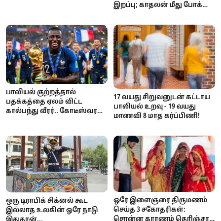
பாரம்பரியம்!
இறப்பு; காதலன் மீது போக்சோ
வழக்கு!
பாலியல் குற்றத்தால்
17 வயது சிறுவனுடன் கட்டாய
பதக்கத்தை ஏலம் விட்ட
பாலியல் உறவு - 19 வயது
கால்பந்து வீரர்.. கோடீஸ்வரன்
மாணவி 8 மாத கர்ப்பிணி!
டூ கடனாளி.. அதிர்ச்சி
சம்பவம்!
ஒரே இளைஞரை திருமணம்
ஒரு டிராபிக் சிக்னல் கூட
செய்த 3 சகோதரிகள்:
இல்லாத உலகின் ஒரே நாடு
சொன்ன காரணம் தெரிஞ்சா
இதுதான்...