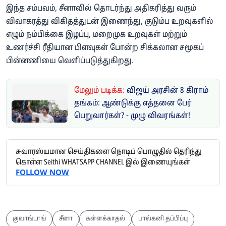
இந்த சம்பவம், சீனாவில் தொடர்ந்து அதிகரித்து வரும்
விவாகரத்து விகிதத்துடன் இணைந்து, குடும்ப உறவுகளில்
எழும் நம்பிக்கை இழப்பு, மறைமுக உறவுகள் மற்றும்
உணர்ச்சி ரீதியான பிளவுகள் போன்ற சிக்கலான சமூகப்
பின்னணியை வெளிப்படுத்துகிறது.
மேலும் படிக்க:
விஜய் அரசின் 8 கிராம்
தங்கம்: ஆண்டுக்கு எத்தனை பேர்
பெறுவார்கள்? - முழு விவரங்கள்!
சுவாரஸ்யமான செய்திகளை நொடிப் பொழுதில் தெரிந்து
கொள்ள Seithi WHATSAPP CHANNEL இல் இணையுங்கள்
FOLLOW NOW
குவாங்டாங்
சீனா
கள்ளக்காதல்
பால்கனி தப்பிப்பு