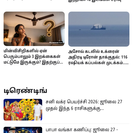
தான் காரணம் என மெட்டா
அதிகாரப்பூர்வ தகவல்!
மின்விசிறிகளில் ஏன்
அசோவ் கடலில் உக்ரைன்
பெரும்பாலும் 3 இறக்கைகள்
அதிரடி டிரோன் தாக்குதல்: 116
மட்டுமே இருக்கும்? இதற்குப்
ரஷியக் கப்பல்கள் முடக்கம்..
பின்னால் இருக்கும்
கோதுமை ஏற்றுமதி
அறிவியல் காரணம் என்ன?
பாதிப்பால் உலகளவில்
தட்டுப்பாடு அபாயம்!
டிரெண்டிங்
சனி வக்ர பெயர்ச்சி 2026: ஜூலை 27
முதல் இந்த 6 ராசிகளுக்கு...
பாபா வங்கா கணிப்பு: ஜூலை 27 -