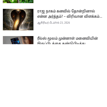
ராஜ நாகம் கனவில் தோன்றினால்
என்ன அர்த்தம்? – விரிவான விளக்கம்...
ஆசிரியர் பீடம்
Feb 23, 2026
ரீல்ஸ் மூலம் முன்னாள் மனைவியின்
இருப்பிடத்தை கண்டுபிடித்து...
ஆசிரியர் பீடம்
Feb 21, 2026
Seithi.lk இலங்கையின் முன்னணி தமிழ்ச் செய்தி இணையதளம் ஆகும்.
இத்தளமானது அனுபவமிக்க ஊடகவியலாளர்களின் பங்களிப்புடன் இலங்கை