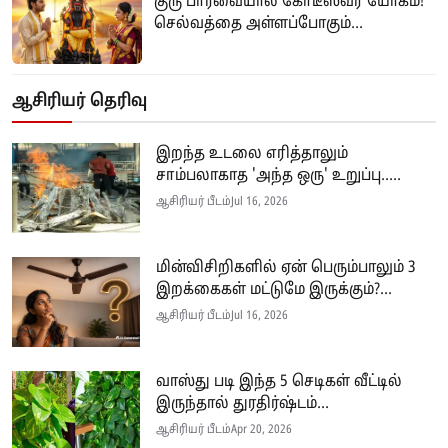
குரு பார்வையால் கோடீஸ்வர யோகம்!
செல்வத்தை அள்ளப்போகும்...
ஆசிரியர் தெரிவு
இறந்த உடலை எரித்தாலும்
சாம்பலாகாத 'அந்த ஒரு' உறுப்பு.....
ஆசிரியர் பீடம்
Jul 16, 2026
மின்விசிறிகளில் ஏன் பெரும்பாலும் 3
இறக்கைகள் மட்டுமே இருக்கும்?...
ஆசிரியர் பீடம்
Jul 16, 2026
வாஸ்து படி இந்த 5 செடிகள் வீட்டில்
இருந்தால் துரதிர்ஷ்டம்...
ஆசிரியர் பீடம்
Apr 20, 2026