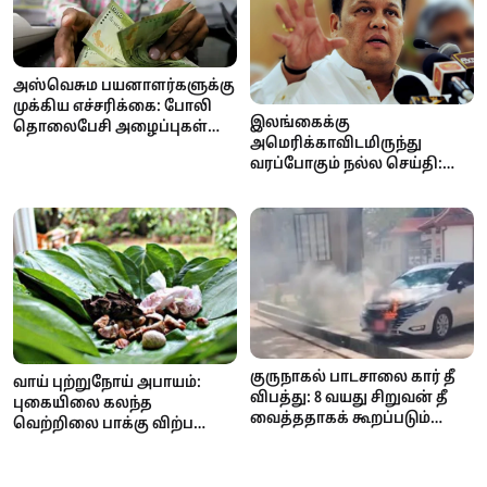
அஸ்வெசும பயனாளர்களுக்கு
முக்கிய எச்சரிக்கை: போலி
இலங்கைக்கு
தொலைபேசி அழைப்புகள்
அமெரிக்காவிடமிருந்து
மூலம் பண மோசடி முயற்சி!
வரப்போகும் நல்ல செய்தி:
ஏற்றுமதி வரிச்சலுகை குறைய
வாய்ப்பு
குருநாகல் பாடசாலை கார் தீ
வாய் புற்றுநோய் அபாயம்:
விபத்து: 8 வயது சிறுவன் தீ
புகையிலை கலந்த
வைத்ததாகக் கூறப்படும்
வெற்றிலை பாக்கு விற்பனை
குற்றச்சாட்டை மறுத்தது
மற்றும் விநியோகத்திற்குத்
பொலிஸ்!
தடை..