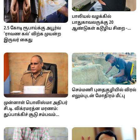
பாலியல் வழக்கில்
பாதுகாவலருக்கு 20
2.5 கோடி ரூபாய்க்கு அபூர்வ
ஆண்டுகள் கடூழிய சிறை -
’ராவண கல்’ விற்க முயன்ற
நீதிமன்றம் வழங்கிய அதிரடித்
இருவர் கைது
தீர்ப்பு!
செம்மணி புதைகுழியில் விரல்
எலும்புடன் மோதிரம் மீட்பு
முன்னாள் பொலிஸ்மா அதிபர்
சி.டி. விக்ரமரத்ன மரணம்:
துப்பாக்கிச் சூடு சம்பவம்
குறித்து தீவிர விசாரணை
ஆரம்பம்