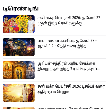
டிரெண்டிங்
சனி வக்ர பெயர்ச்சி 2026: ஜூலை 27
முதல் இந்த 6 ராசிகளுக்கு...
பாபா வங்கா கணிப்பு: ஜூலை 27 -
ஆகஸ்ட் 2ம் தேதி வரை இந்த...
சூரியன்-சந்திரன் அரிய சேர்க்கை:
இன்று முதல் இந்த 3 ராசிகளுக்குப்...
சனி வக்ர பெயர்ச்சி 2026: டிசம்பர் வரை
அதிர்ஷ்டம் பெறும்...