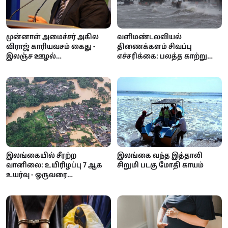
முன்னாள் அமைச்சர் அகில
வளிமண்டலவியல்
விராஜ் காரியவசம் கைது -
திணைக்களம் சிவப்பு
இலஞ்ச ஊழல்
எச்சரிக்கை: பலத்த காற்று
ஆணைக்குழுவில்
மற்றும் கொந்தளிப்பான கடல்
வாக்குமூலம் அளிக்க
- மீனவர்களுக்கு முக்கிய
வந்தபோது அதிரடி!
அறிவிப்பு!
இலங்கையில் சீரற்ற
இலங்கை வந்த இத்தாலி
வானிலை: உயிரிழப்பு 7 ஆக
சிறுமி படகு மோதி காயம்
உயர்வு - ஒருவரை
காணவில்லை; கண்டி,
நுவரெலியா
பாடசாலைகளுக்கு விடுமுறை