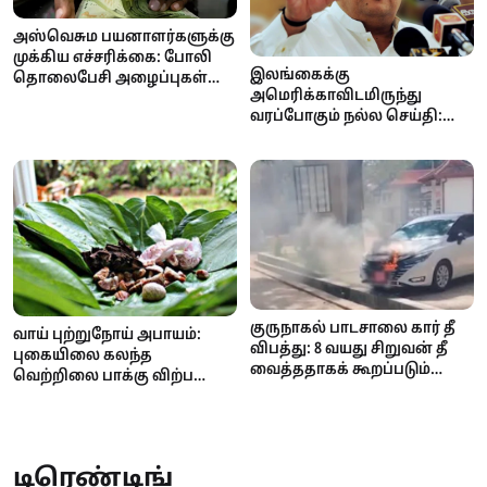
அஸ்வெசும பயனாளர்களுக்கு
முக்கிய எச்சரிக்கை: போலி
இலங்கைக்கு
தொலைபேசி அழைப்புகள்
அமெரிக்காவிடமிருந்து
மூலம் பண மோசடி முயற்சி!
வரப்போகும் நல்ல செய்தி:
ஏற்றுமதி வரிச்சலுகை குறைய
வாய்ப்பு
குருநாகல் பாடசாலை கார் தீ
வாய் புற்றுநோய் அபாயம்:
விபத்து: 8 வயது சிறுவன் தீ
புகையிலை கலந்த
வைத்ததாகக் கூறப்படும்
வெற்றிலை பாக்கு விற்பனை
குற்றச்சாட்டை மறுத்தது
மற்றும் விநியோகத்திற்குத்
பொலிஸ்!
தடை..
டிரெண்டிங்