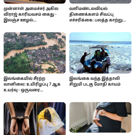
முன்னாள் அமைச்சர் அகில
வளிமண்டலவியல்
விராஜ் காரியவசம் கைது -
திணைக்களம் சிவப்பு
இலஞ்ச ஊழல்
எச்சரிக்கை: பலத்த காற்று
ஆணைக்குழுவில்
மற்றும் கொந்தளிப்பான கடல்
வாக்குமூலம் அளிக்க
- மீனவர்களுக்கு முக்கிய
வந்தபோது அதிரடி!
அறிவிப்பு!
இலங்கையில் சீரற்ற
இலங்கை வந்த இத்தாலி
வானிலை: உயிரிழப்பு 7 ஆக
சிறுமி படகு மோதி காயம்
உயர்வு - ஒருவரை
காணவில்லை; கண்டி,
நுவரெலியா
பாடசாலைகளுக்கு விடுமுறை