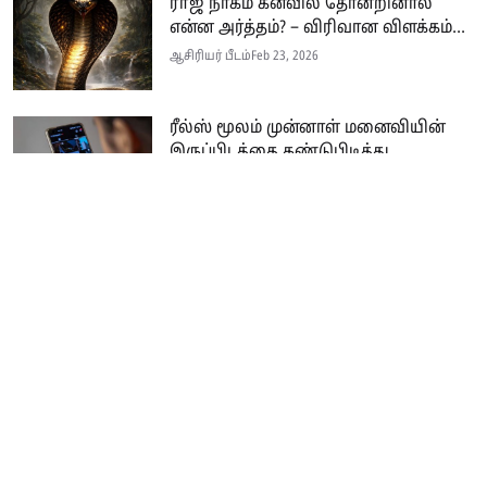
ராஜ நாகம் கனவில் தோன்றினால்
என்ன அர்த்தம்? – விரிவான விளக்கம்...
ஆசிரியர் பீடம்
Feb 23, 2026
ரீல்ஸ் மூலம் முன்னாள் மனைவியின்
இருப்பிடத்தை கண்டுபிடித்து...
ஆசிரியர் பீடம்
Feb 21, 2026
Seithi.lk இலங்கையின் முன்னணி தமிழ்ச் செய்தி இணையதளம் ஆகும்.
இத்தளமானது அனுபவமிக்க ஊடகவியலாளர்களின் பங்களிப்புடன் இலங்கை
மற்றும் உலகம் முழுவதும் பரந்து வாழும் தமிழ் பேசும் மக்களுக்கு
உண்மையான, விரிவான மற்றும் உடனுக்கு உடனான செய்திகளை