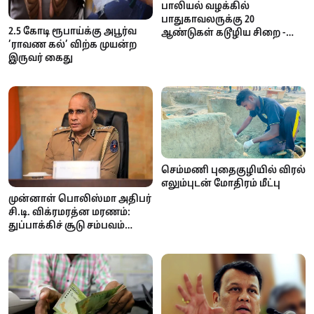
பாலியல் வழக்கில்
பாதுகாவலருக்கு 20
2.5 கோடி ரூபாய்க்கு அபூர்வ
ஆண்டுகள் கடூழிய சிறை -
’ராவண கல்’ விற்க முயன்ற
நீதிமன்றம் வழங்கிய அதிரடித்
இருவர் கைது
தீர்ப்பு!
செம்மணி புதைகுழியில் விரல்
எலும்புடன் மோதிரம் மீட்பு
முன்னாள் பொலிஸ்மா அதிபர்
சி.டி. விக்ரமரத்ன மரணம்:
துப்பாக்கிச் சூடு சம்பவம்
குறித்து தீவிர விசாரணை
ஆரம்பம்