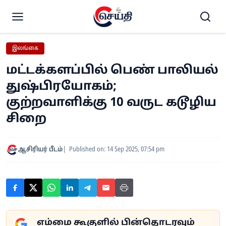
இலங்கை
மட்டக்களப்பில் பெண் பாலியல்
துஷ்பிரயோகம்;
குற்றவாளிக்கு 10 வருட கடூழிய
சிறை
ஆசிரியர் பீடம்
Published on: 14 Sep 2025, 07:54 pm
எம்மை கூகுளில் பின்தொடரவும்