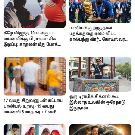
பாலியல் குற்றத்தால்
கீழே விழுந்த 10-ம் வகுப்பு
பதக்கத்தை ஏலம் விட்ட
மாணவிக்கு பிரசவம் - சிசு
கால்பந்து வீரர்.. கோடீஸ்வரன்
இறப்பு; காதலன் மீது போக்சோ
டூ கடனாளி.. அதிர்ச்சி
வழக்கு!
சம்பவம்!
ஒரு டிராபிக் சிக்னல் கூட
17 வயது சிறுவனுடன் கட்டாய
இல்லாத உலகின் ஒரே நாடு
பாலியல் உறவு - 19 வயது
இதுதான்...
மாணவி 8 மாத கர்ப்பிணி!