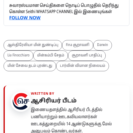
சுவாரஸ்யமான செய்திகளை நொடிப் பொழுதில் தெரிந்து
கொள்ள Seithi WHATSAPP CHANNEL இல் இணையுங்கள்
FOLLOW NOW
ஆஸ்திரேலியா மின் துண்டிப்பு
Fina சூறாவளி
Darwin
Lia Finocchiaro
மின்கம்பி சேதம்
சூறாவளி பாதிப்பு
மின் சேவை தடம் புரண்டது
டார்வின் விமான நிலையம்
WRITTEN BY
ஆசிரியர் பீடம்
இணையதளத்தில் ஆசிரியர் பீடத்தில்
பணியாற்றும் ஊடகவியலாளர்கள்
ஊடகத்துறையில் 14 ஆண்டுகளுக்கு மேல்
அனுபவம் கொண்டவர்கள்.