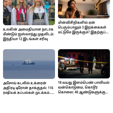
மின்விசிறிகளில் ஏன்
பெரும்பாலும் 3 இறக்கைகள்
உலகின் அமைதியான நாடாக
மட்டுமே இருக்கும்? இதற்குப்
மீண்டும் ஐஸ்லாந்து முதலிடம்:
பின்னால் இருக்கும்
இந்தியா 12 இடங்கள் சரிவு
அறிவியல் காரணம் என்ன?
18 வயது இளம்பெண் பாலியல்
அசோவ் கடலில் உக்ரைன்
வன்கொடுமை, கொடூர
அதிரடி டிரோன் தாக்குதல்: 116
கொலை: 40 ஆண்டுகளுக்குப்
ரஷியக் கப்பல்கள் முடக்கம்..
பின் 74 வயது முதியவருக்கு
கோதுமை ஏற்றுமதி
மரண தண்டனை
பாதிப்பால் உலகளவில்
நிறைவேற்றம்!
தட்டுப்பாடு அபாயம்!