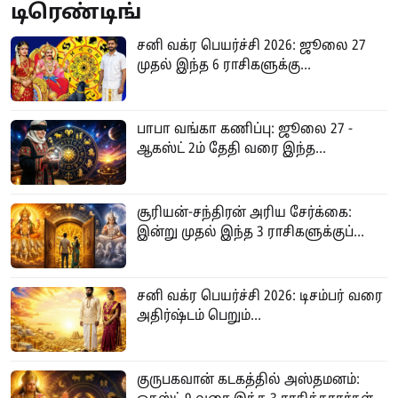
டிரெண்டிங்
சனி வக்ர பெயர்ச்சி 2026: ஜூலை 27
முதல் இந்த 6 ராசிகளுக்கு...
பாபா வங்கா கணிப்பு: ஜூலை 27 -
ஆகஸ்ட் 2ம் தேதி வரை இந்த...
சூரியன்-சந்திரன் அரிய சேர்க்கை:
இன்று முதல் இந்த 3 ராசிகளுக்குப்...
சனி வக்ர பெயர்ச்சி 2026: டிசம்பர் வரை
அதிர்ஷ்டம் பெறும்...
குருபகவான் கடகத்தில் அஸ்தமனம்: