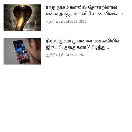
ராஜ நாகம் கனவில் தோன்றினால்
என்ன அர்த்தம்? – விரிவான விளக்கம்...
ஆசிரியர் பீடம்
Feb 23, 2026
ரீல்ஸ் மூலம் முன்னாள் மனைவியின்
இருப்பிடத்தை கண்டுபிடித்து...
ஆசிரியர் பீடம்
Feb 21, 2026
Seithi.lk இலங்கையின் முன்னணி தமிழ்ச் செய்தி இணையதளம் ஆகும்.
இத்தளமானது அனுபவமிக்க ஊடகவியலாளர்களின் பங்களிப்புடன் இலங்கை
மற்றும் உலகம் முழுவதும் பரந்து வாழும் தமிழ் பேசும் மக்களுக்கு