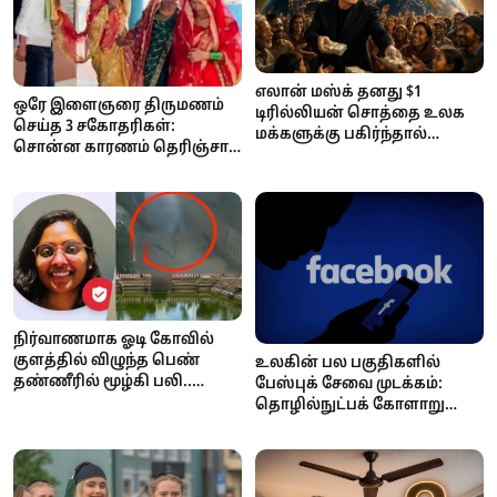
எலான் மஸ்க் தனது $1
ஒரே இளைஞரை திருமணம்
டிரில்லியன் சொத்தை உலக
செய்த 3 சகோதரிகள்:
மக்களுக்கு பகிர்ந்தால்
சொன்ன காரணம் தெரிஞ்சா
ஒருவருக்கு எவ்வளவு
ஷாக் ஆகிடுவீங்க..!
கிடைக்கும்? ஆச்சரியப்பட
வைக்கும் கணக்குகள்!
நிர்வாணமாக ஓடி கோவில்
குளத்தில் விழுந்த பெண்
உலகின் பல பகுதிகளில்
தண்ணீரில் மூழ்கி பலி..
பேஸ்புக் சேவை முடக்கம்:
நடந்தது என்ன?
தொழில்நுட்பக் கோளாறு
தான் காரணம் என மெட்டா
அதிகாரப்பூர்வ தகவல்!