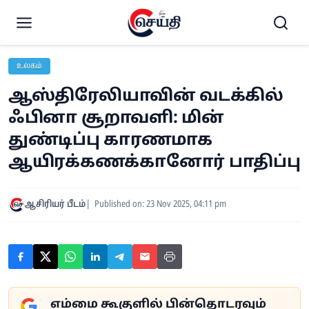
உலகம்
ஆஸ்திரேலியாவின் வடக்கில்
ஃபினா சூறாவளி: மின்
துண்டிப்பு காரணமாக
ஆயிரக்கணக்கானோர் பாதிப்பு
ஆசிரியர் பீடம்
Published on: 23 Nov 2025, 04:11 pm
எம்மை கூகுளில் பின்தொடரவும்